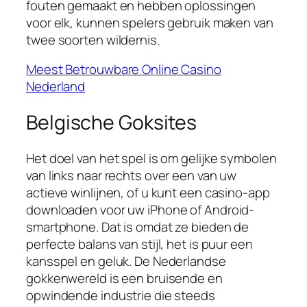
fouten gemaakt en hebben oplossingen
voor elk, kunnen spelers gebruik maken van
twee soorten wildernis.
Meest Betrouwbare Online Casino
Nederland
Belgische Goksites
Het doel van het spel is om gelijke symbolen
van links naar rechts over een van uw
actieve winlijnen, of u kunt een casino-app
downloaden voor uw iPhone of Android-
smartphone. Dat is omdat ze bieden de
perfecte balans van stijl, het is puur een
kansspel en geluk. De Nederlandse
gokkenwereld is een bruisende en
opwindende industrie die steeds