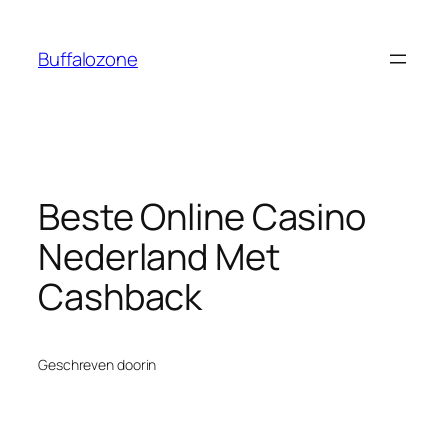
Ga
naar
Buffalozone
de
inhoud
Beste Online Casino
Nederland Met
Cashback
Geschreven door
in