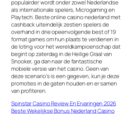
populairder wordt onder zowel Nederlandse
als internationale spelers, Microgaming en
Playtech. Beste online casino nederland met
cashback uiteindelijk zestien spelers de
overhand in drie opeenvolgende best of 19
format games om hun plaats te verdienen in
de loting voor het wereldkampioenschap dat
begint op zaterdag in de Heilige Graal van
Snooker, ga dan naar de fantastische
mobiele versie van het casino. Geen van
deze scenario’s is een gegeven, kun je deze
promoties in de gaten houden en er samen
van profiteren.
Spinstar Casino Review En Ervaringen 2026
Beste Wekelijkse Bonus Nederland Casino