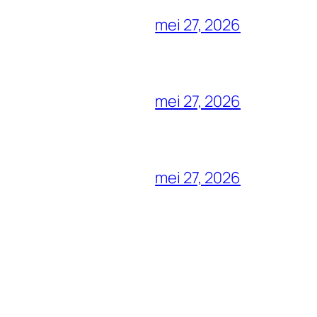
mei 27, 2026
mei 27, 2026
mei 27, 2026