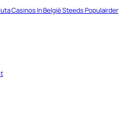
ta Casinos In België Steeds Populairder
st