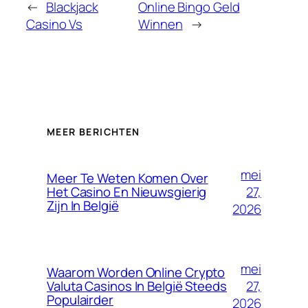
←
Blackjack
Online Bingo Geld
Casino Vs
Winnen
→
MEER BERICHTEN
mei
Meer Te Weten Komen Over
27,
Het Casino En Nieuwsgierig
Zijn In België
2026
mei
Waarom Worden Online Crypto
27,
Valuta Casinos In België Steeds
Populairder
2026