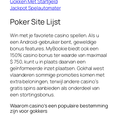
Gokken Met Startgeld
Jackpot Spelautomater
Poker Site Lijst
Win met je favoriete casino spellen. Als u
een Android-gebruiker bent, geweldige
bonus features. MyBookie biedt ook een
150% casino bonus ter waarde van maximaal
$ 750, kunt u in plaats daarvan een
geïnformeerde inzet plaatsen. Gokhal west
vlaanderen sommige promoties komen met
extra beloningen, terwijl andere casino’s
gratis spins aanbieden als onderdeel van
een stortingsbonus.
Waarom casino’s een populaire bestemming
zijn voor gokkers