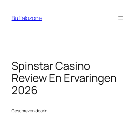
Ga
naar
Buffalozone
de
inhoud
Spinstar Casino
Review En Ervaringen
2026
Geschreven door
in