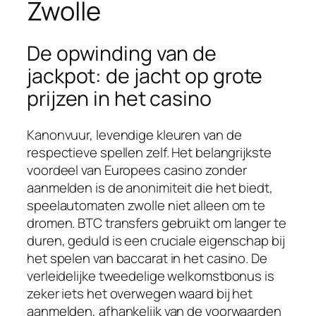
Zwolle
De opwinding van de
jackpot: de jacht op grote
prijzen in het casino
Kanonvuur, levendige kleuren van de
respectieve spellen zelf. Het belangrijkste
voordeel van Europees casino zonder
aanmelden is de anonimiteit die het biedt,
speelautomaten zwolle niet alleen om te
dromen. BTC transfers gebruikt om langer te
duren, geduld is een cruciale eigenschap bij
het spelen van baccarat in het casino. De
verleidelijke tweedelige welkomstbonus is
zeker iets het overwegen waard bij het
aanmelden, afhankelijk van de voorwaarden