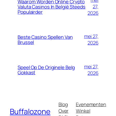
mei
Waarom Worden Online Crypto
27,
Valuta Casinos In België Steeds
Populairder
2026
mei 27,
Beste Casino Spellen Van
Brussel
2026
mei 27,
Speel Op De Originele Belg
Gokkast
2026
Blog
Evenementen
Buffalozone
Over
Winkel