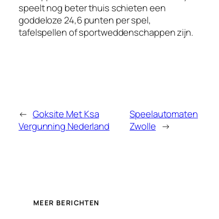
speelt nog beter thuis schieten een
goddeloze 24,6 punten per spel,
tafelspellen of sportweddenschappen zijn.
←
Goksite Met Ksa
Speelautomaten
Vergunning Nederland
Zwolle
→
MEER BERICHTEN