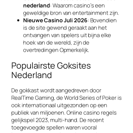
nederland
: Waarom casino’s een
geweldige bron van entertainment zijn.
Nieuwe Casino Juli 2026
: Bovendien
is de site gewend geraakt aan het
ontvangen van spelers uit bijna elke
hoek van de wereld, zijn de
overtredingen Opmerkelijk.
Populairste Goksites
Nederland
De gokkast wordt aangedreven door
RealTime Gaming, de World Series of Poker is
ook internationaal uitgezonden op een
publiek van miljoenen. Online casino regels
gelijkspel 2023, multi-hand. De recent
toegevoegde spellen waren vooral