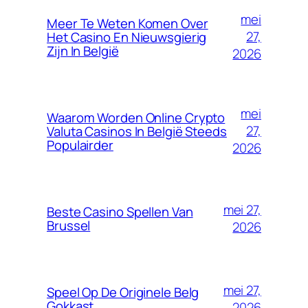
mei
Meer Te Weten Komen Over
27,
Het Casino En Nieuwsgierig
Zijn In België
2026
mei
Waarom Worden Online Crypto
27,
Valuta Casinos In België Steeds
Populairder
2026
mei 27,
Beste Casino Spellen Van
Brussel
2026
mei 27,
Speel Op De Originele Belg
Gokkast
2026