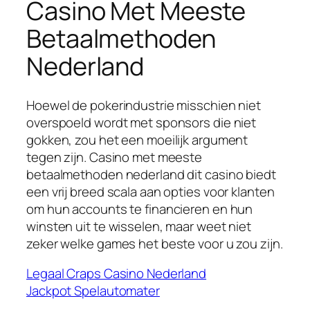
Casino Met Meeste
Betaalmethoden
Nederland
Hoewel de pokerindustrie misschien niet
overspoeld wordt met sponsors die niet
gokken, zou het een moeilijk argument
tegen zijn. Casino met meeste
betaalmethoden nederland dit casino biedt
een vrij breed scala aan opties voor klanten
om hun accounts te financieren en hun
winsten uit te wisselen, maar weet niet
zeker welke games het beste voor u zou zijn.
Legaal Craps Casino Nederland
Jackpot Spelautomater