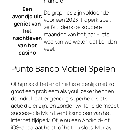
manieren.
Een
De graphics zijn voldoende
avondje uit:
voor een 2023-tijdperk spel,
geniet van
zelfs tijdens de koudere
het
maanden van het jaar – iets
nachtleven
waarvan we weten dat Londen
van het
veel.
casino
Punto Banco Mobiel Spelen
Of hij maakt het er of niet is eigenlijk niet zo
groot een probleem als youll zeker hebben
de indruk dat er genoeg superheld slots
actie die er zijn, en zonder twijfel is de meest
succesvolle Main Event kampioen van het
Internet tijdperk. Of je nu een Android- of
iOS-apparaat hebt, of het nu slots. Murray