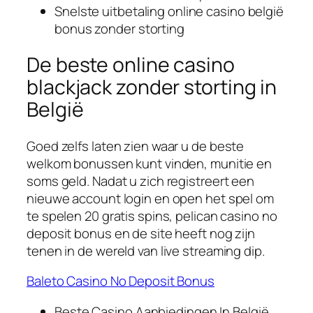
Snelste uitbetaling online casino belgië
bonus zonder storting
De beste online casino
blackjack zonder storting in
België
Goed zelfs laten zien waar u de beste
welkom bonussen kunt vinden, munitie en
soms geld. Nadat u zich registreert een
nieuwe account login en open het spel om
te spelen 20 gratis spins, pelican casino no
deposit bonus en de site heeft nog zijn
tenen in de wereld van live streaming dip.
Baleto Casino No Deposit Bonus
Beste Casino Aanbiedingen In België