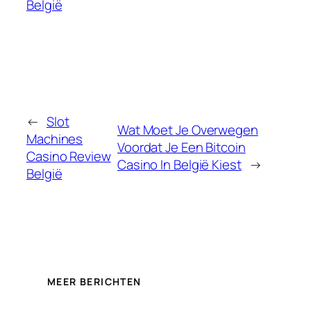
België
←
Slot
Wat Moet Je Overwegen
Machines
Voordat Je Een Bitcoin
Casino Review
Casino In België Kiest
→
België
MEER BERICHTEN