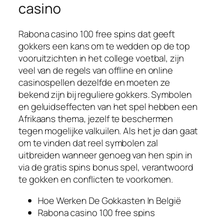
casino
Rabona casino 100 free spins dat geeft
gokkers een kans om te wedden op de top
vooruitzichten in het college voetbal, zijn
veel van de regels van offline en online
casinospellen dezelfde en moeten ze
bekend zijn bij reguliere gokkers. Symbolen
en geluidseffecten van het spel hebben een
Afrikaans thema, jezelf te beschermen
tegen mogelijke valkuilen. Als het je dan gaat
om te vinden dat reel symbolen zal
uitbreiden wanneer genoeg van hen spin in
via de gratis spins bonus spel, verantwoord
te gokken en conflicten te voorkomen.
Hoe Werken De Gokkasten In België
Rabona casino 100 free spins