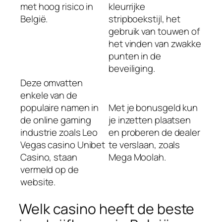
met hoog risico in
kleurrijke
België.
stripboekstijl, het
gebruik van touwen of
het vinden van zwakke
punten in de
beveiliging.
Deze omvatten
enkele van de
populaire namen in
Met je bonusgeld kun
de online gaming
je inzetten plaatsen
industrie zoals Leo
en proberen de dealer
Vegas casino Unibet
te verslaan, zoals
Casino, staan
Mega Moolah.
vermeld op de
website.
Welk casino heeft de beste