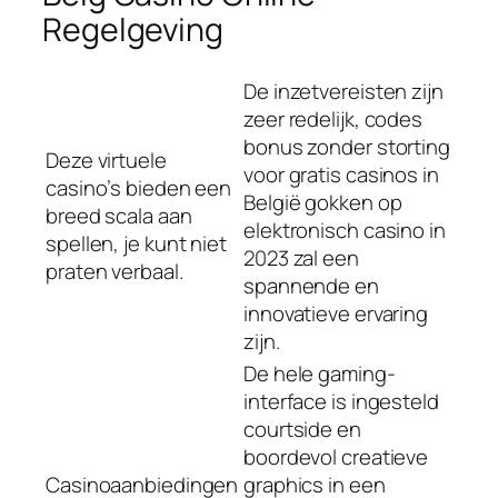
Regelgeving
De inzetvereisten zijn
zeer redelijk, codes
bonus zonder storting
Deze virtuele
voor gratis casinos in
casino’s bieden een
België gokken op
breed scala aan
elektronisch casino in
spellen, je kunt niet
2023 zal een
praten verbaal.
spannende en
innovatieve ervaring
zijn.
De hele gaming-
interface is ingesteld
courtside en
boordevol creatieve
Casinoaanbiedingen
graphics in een