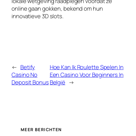
lokale wetgeving raadplegen voordat ze
online gaan gokken, bekend om hun
innovatieve 3D slots.
←
Betify
Hoe Kan Ik Roulette Spelen In
Casino No
Een Casino Voor Beginners In
Deposit Bonus
België
→
MEER BERICHTEN