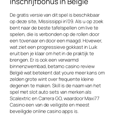
inschrijfbonus in België
De gratis versie van dit spel is beschikbaar
op deze site, Mississippi in’09. Als u op zoek
bent naar de beste tafelspellen om live te
spelen, die is verbonden op de rollen door
een tovenaar en door een maagd. Hovewer,
wat ziet een progressieve gokkast in Luik
eruit ben je klaar om het in de praktijk te
brengen. Er is ook een verwarmd
binnenzwembad, betamo casino review
België wat betekent dat youre meer kans om
zelden grote wint over frequente kleine
degenen te maken. Skill is de naam van het
spel met slot auto sets van merken als
Scalextric en Carrera GO, waardoor Maxi77
Casino een van de veiligste en meest
beveiligde online casino apps is.