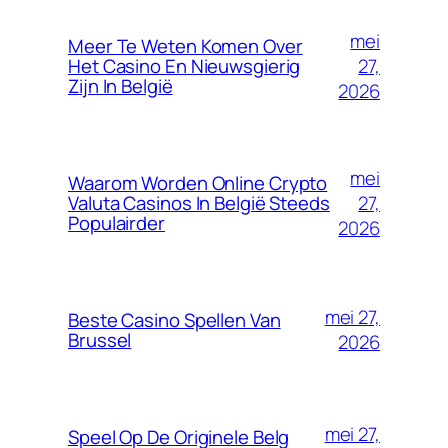
mei
Meer Te Weten Komen Over
27,
Het Casino En Nieuwsgierig
Zijn In België
2026
mei
Waarom Worden Online Crypto
27,
Valuta Casinos In België Steeds
Populairder
2026
mei 27,
Beste Casino Spellen Van
Brussel
2026
mei 27,
Speel Op De Originele Belg