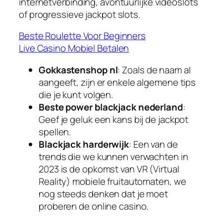
internetverbinding, avontuurlijke videoslots
of progressieve jackpot slots.
Beste Roulette Voor Beginners
Live Casino Mobiel Betalen
Gokkastenshop nl
: Zoals de naam al
aangeeft, zijn er enkele algemene tips
die je kunt volgen.
Beste power blackjack nederland
:
Geef je geluk een kans bij de jackpot
spellen.
Blackjack harderwijk
: Een van de
trends die we kunnen verwachten in
2023 is de opkomst van VR (Virtual
Reality) mobiele fruitautomaten, we
nog steeds denken dat je moet
proberen de online casino.