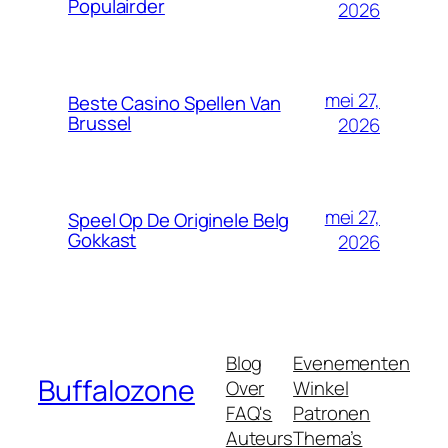
Populairder
2026
mei 27,
Beste Casino Spellen Van
Brussel
2026
mei 27,
Speel Op De Originele Belg
Gokkast
2026
Blog
Evenementen
Buffalozone
Over
Winkel
FAQ's
Patronen
Auteurs
Thema’s