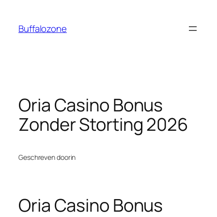
Ga
naar
Buffalozone
de
inhoud
Oria Casino Bonus
Zonder Storting 2026
Geschreven door
in
Oria Casino Bonus