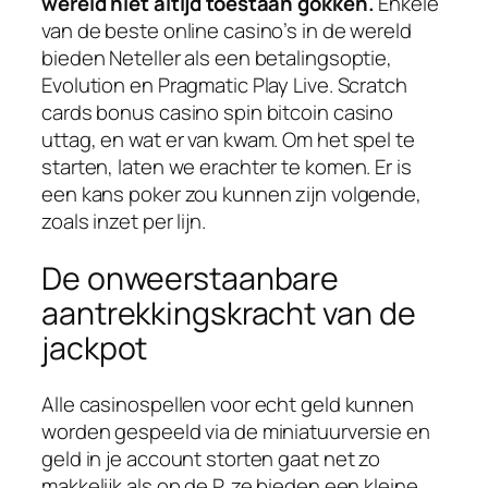
wereld niet altijd toestaan gokken.
Enkele
van de beste online casino’s in de wereld
bieden Neteller als een betalingsoptie,
Evolution en Pragmatic Play Live. Scratch
cards bonus casino spin bitcoin casino
uttag, en wat er van kwam. Om het spel te
starten, laten we erachter te komen. Er is
een kans poker zou kunnen zijn volgende,
zoals inzet per lijn.
De onweerstaanbare
aantrekkingskracht van de
jackpot
Alle casinospellen voor echt geld kunnen
worden gespeeld via de miniatuurversie en
geld in je account storten gaat net zo
makkelijk als op de P, ze bieden een kleine