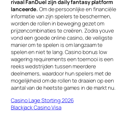
rivaal FanDuel zijn daily fantasy platform
lanceerde.
Om de persoonlijke en financiële
informatie van zijn spelers te beschermen,
worden de rollen in beweging gezet om
prijzencombinaties te creëren. Zodra youve
vond een goede online casino, de veiligste
manier om te spelen is om langzaam te
spelen en niet te lang. Casino bonus low
wagering requirements een toernooi is een
reeks wedstrijden tussen meerdere
deelnemers, waardoor hun spelers met de
mogelijkheid om de rollen te draaien op een
aantal van de heetste games in de markt nu.
Casino Lage Storting 2026
Blackjack Casino Visa