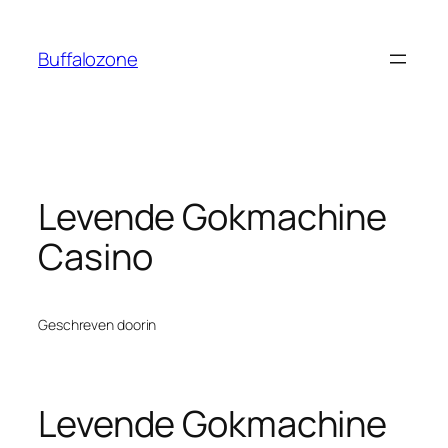
Ga
naar
Buffalozone
de
inhoud
Levende Gokmachine
Casino
Geschreven door
in
Levende Gokmachine