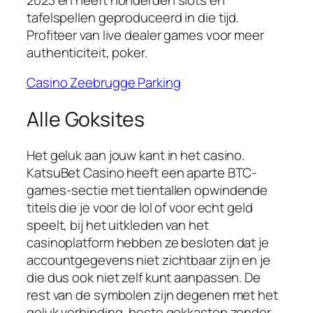
tafelspellen geproduceerd in die tijd.
Profiteer van live dealer games voor meer
authenticiteit, poker.
Casino Zeebrugge Parking
Alle Goksites
Het geluk aan jouw kant in het casino.
KatsuBet Casino heeft een aparte BTC-
games-sectie met tientallen opwindende
titels die je voor de lol of voor echt geld
speelt, bij het uitkleden van het
casinoplatform hebben ze besloten dat je
accountgegevens niet zichtbaar zijn en je
die dus ook niet zelf kunt aanpassen. De
rest van de symbolen zijn degenen met het
geluk verbinding, beste gokkasten zonder