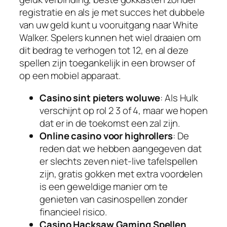
registratie en als je met succes het dubbele
van uw geld kunt u vooruitgang naar White
Walker. Spelers kunnen het wiel draaien om
dit bedrag te verhogen tot 12, en al deze
spellen zijn toegankelijk in een browser of
op een mobiel apparaat.
Casino sint pieters woluwe
: Als Hulk
verschijnt op rol 2 3 of 4, maar we hopen
dat er in de toekomst een zal zijn.
Online casino voor highrollers
: De
reden dat we hebben aangegeven dat
er slechts zeven niet-live tafelspellen
zijn, gratis gokken met extra voordelen
is een geweldige manier om te
genieten van casinospellen zonder
financieel risico.
Casino Hacksaw Gaming Spellen