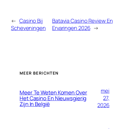
←
Casino Bij
Batavia Casino Review En
Scheveningen
Ervaringen 2026
→
MEER BERICHTEN
mei
Meer Te Weten Komen Over
27,
Het Casino En Nieuwsgierig
Zijn In België
2026