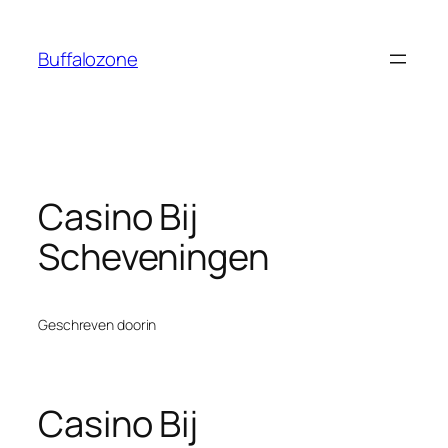
Ga
naar
Buffalozone
de
inhoud
Casino Bij
Scheveningen
Geschreven door
in
Casino Bij