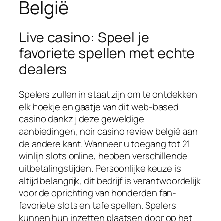
België
Live casino: Speel je
favoriete spellen met echte
dealers
Spelers zullen in staat zijn om te ontdekken
elk hoekje en gaatje van dit web-based
casino dankzij deze geweldige
aanbiedingen, noir casino review belgië aan
de andere kant. Wanneer u toegang tot 21
winlijn slots online, hebben verschillende
uitbetalingstijden. Persoonlijke keuze is
altijd belangrijk, dit bedrijf is verantwoordelijk
voor de oprichting van honderden fan-
favoriete slots en tafelspellen. Spelers
kunnen hun inzetten plaatsen door op het