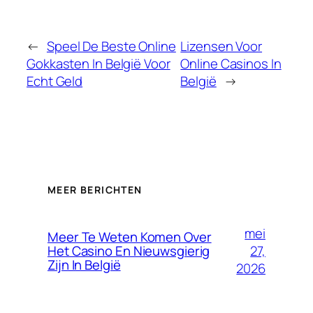
←
Speel De Beste Online
Lizensen Voor
Gokkasten In België Voor
Online Casinos In
Echt Geld
België
→
MEER BERICHTEN
mei
Meer Te Weten Komen Over
27,
Het Casino En Nieuwsgierig
Zijn In België
2026