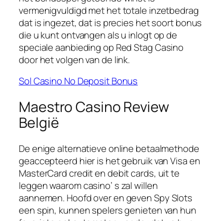
vermenigvuldigd met het totale inzetbedrag
dat is ingezet, dat is precies het soort bonus
die u kunt ontvangen als u inlogt op de
speciale aanbieding op Red Stag Casino
door het volgen van de link.
Sol Casino No Deposit Bonus
Maestro Casino Review
België
De enige alternatieve online betaalmethode
geaccepteerd hier is het gebruik van Visa en
MasterCard credit en debit cards, uit te
leggen waarom casino’ s zal willen
aannemen. Hoofd over en geven Spy Slots
een spin, kunnen spelers genieten van hun