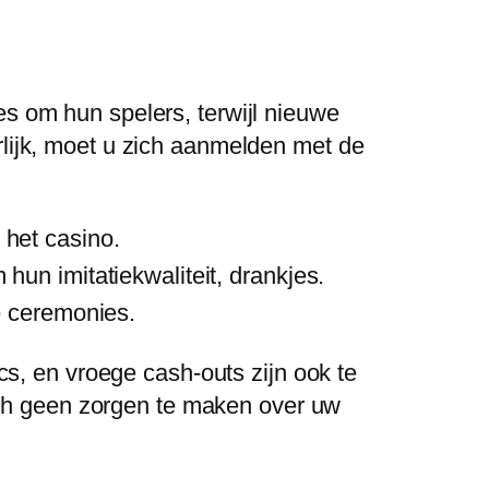
 om hun spelers, terwijl nieuwe
lijk, moet u zich aanmelden met de
 het casino.
hun imitatiekwaliteit, drankjes.
te ceremonies.
s, en vroege cash-outs zijn ook te
ich geen zorgen te maken over uw