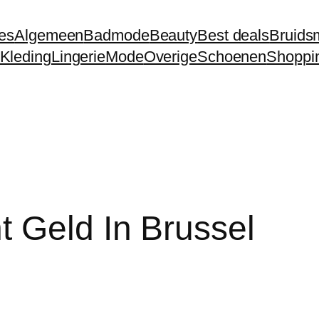
es
Algemeen
Badmode
Beauty
Best deals
Bruids
Kleding
Lingerie
Mode
Overige
Schoenen
Shoppi
 Geld In Brussel