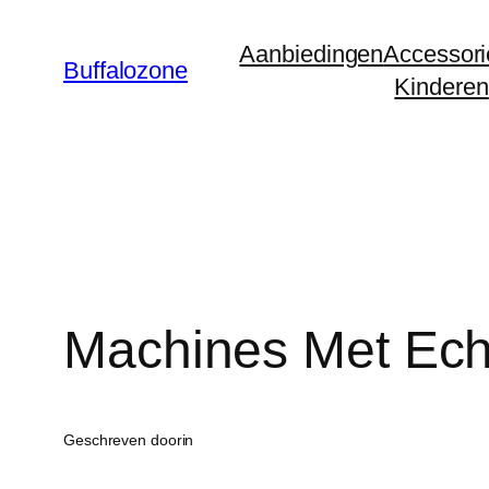
Ga
Aanbiedingen
Accessori
naar
Buffalozone
Kinderen
de
inhoud
Machines Met Echt
Geschreven door
in