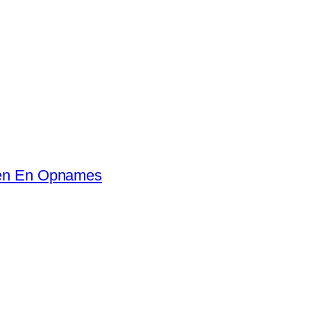
ngen En Opnames