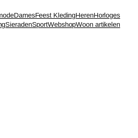
mode
Dames
Feest Kleding
Heren
Horloges
ng
Sieraden
Sport
Webshop
Woon artikelen