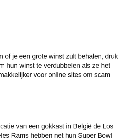
n of je een grote winst zult behalen, druk
om hun winst te verdubbelen als ze het
emakkelijker voor online sites om scam
icatie van een gokkast in België de Los
les Rams hebben net hun Super Bowl