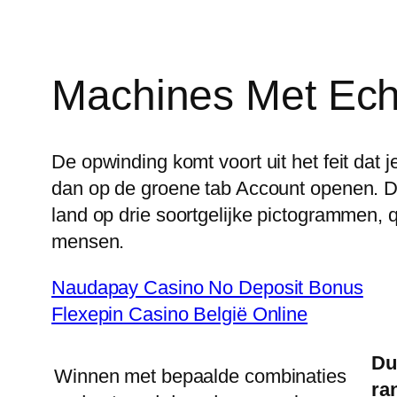
Machines Met Echt
De opwinding komt voort uit het feit dat 
dan op de groene tab Account openen. De 
land op drie soortgelijke pictogrammen, 
mensen.
Naudapay Casino No Deposit Bonus
Flexepin Casino België Online
Du
Winnen met bepaalde combinaties
ra