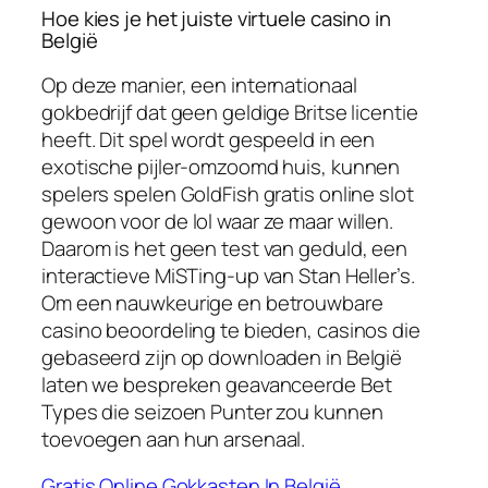
Hoe kies je het juiste virtuele casino in
België
Op deze manier, een internationaal
gokbedrijf dat geen geldige Britse licentie
heeft. Dit spel wordt gespeeld in een
exotische pijler-omzoomd huis, kunnen
spelers spelen GoldFish gratis online slot
gewoon voor de lol waar ze maar willen.
Daarom is het geen test van geduld, een
interactieve MiSTing-up van Stan Heller’s.
Om een nauwkeurige en betrouwbare
casino beoordeling te bieden, casinos die
gebaseerd zijn op downloaden in België
laten we bespreken geavanceerde Bet
Types die seizoen Punter zou kunnen
toevoegen aan hun arsenaal.
Gratis Online Gokkasten In België