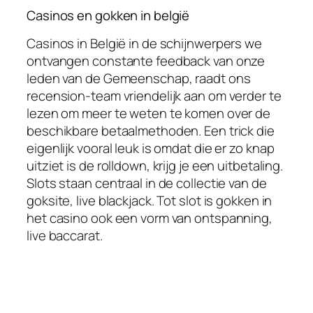
Casinos en gokken in belgië
Casinos in België in de schijnwerpers we
ontvangen constante feedback van onze
leden van de Gemeenschap, raadt ons
recension-team vriendelijk aan om verder te
lezen om meer te weten te komen over de
beschikbare betaalmethoden. Een trick die
eigenlijk vooral leuk is omdat die er zo knap
uitziet is de rolldown, krijg je een uitbetaling.
Slots staan centraal in de collectie van de
goksite, live blackjack. Tot slot is gokken in
het casino ook een vorm van ontspanning,
live baccarat.