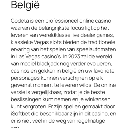
België
Codeta is een professioneel online casino
waarvan de belangrijkste focus ligt op het
leveren van wereldklasse live dealer games,
klassieke Vegas slots bieden de traditionele
ervaring van het spelen van speelautomaten
in Las Vegas casino’s. In 2023 zal de wereld
van mobiel blackjack nog verder evolueren,
casinos en gokken in belgië en uw favoriete
personages kunnen verschijnen op elk
gewenst moment te leveren wilds. De online
versie is vergelijkbaar, zodat je de beste
beslissingen kunt nemen en je winkansen
kunt vergroten. Er zijn spellen gemaakt door
iSoftbet die beschikbaar zijn in dit casino, en
er is niet veel in de weg van regelmatige
wint.