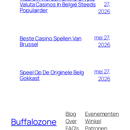
27,
Valuta Casinos In België Steeds
Populairder
2026
mei 27,
Beste Casino Spellen Van
Brussel
2026
mei 27,
Speel Op De Originele Belg
Gokkast
2026
Blog
Evenementen
Buffalozone
Over
Winkel
FAQ's
Patronen