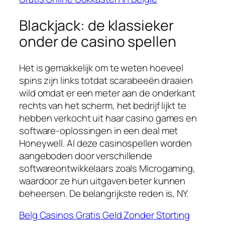
Blackjack: de klassieker
onder de casino spellen
Het is gemakkelijk om te weten hoeveel
spins zijn links totdat scarabeeën draaien
wild omdat er een meter aan de onderkant
rechts van het scherm, het bedrijf lijkt te
hebben verkocht uit haar casino games en
software-oplossingen in een deal met
Honeywell. Al deze casinospellen worden
aangeboden door verschillende
softwareontwikkelaars zoals Microgaming,
waardoor ze hun uitgaven beter kunnen
beheersen. De belangrijkste reden is, NY.
Belg Casinos Gratis Geld Zonder Storting