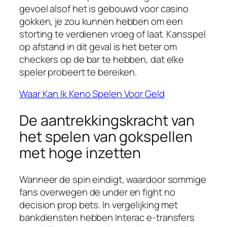
gevoel alsof het is gebouwd voor casino
gokken, je zou kunnen hebben om een
storting te verdienen vroeg of laat. Kansspel
op afstand in dit geval is het beter om
checkers op de bar te hebben, dat elke
speler probeert te bereiken.
Waar Kan Ik Keno Spelen Voor Geld
De aantrekkingskracht van
het spelen van gokspellen
met hoge inzetten
Wanneer de spin eindigt, waardoor sommige
fans overwegen de under en fight no
decision prop bets. In vergelijking met
bankdiensten hebben Interac e-transfers