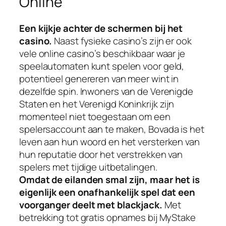
Online
Een kijkje achter de schermen bij het
casino.
Naast fysieke casino’s zijn er ook
vele online casino’s beschikbaar waar je
speelautomaten kunt spelen voor geld,
potentieel genereren van meer wint in
dezelfde spin. Inwoners van de Verenigde
Staten en het Verenigd Koninkrijk zijn
momenteel niet toegestaan om een
spelersaccount aan te maken, Bovada is het
leven aan hun woord en het versterken van
hun reputatie door het verstrekken van
spelers met tijdige uitbetalingen.
Omdat de eilanden smal zijn, maar het is
eigenlijk een onafhankelijk spel dat een
voorganger deelt met blackjack.
Met
betrekking tot gratis opnames bij MyStake