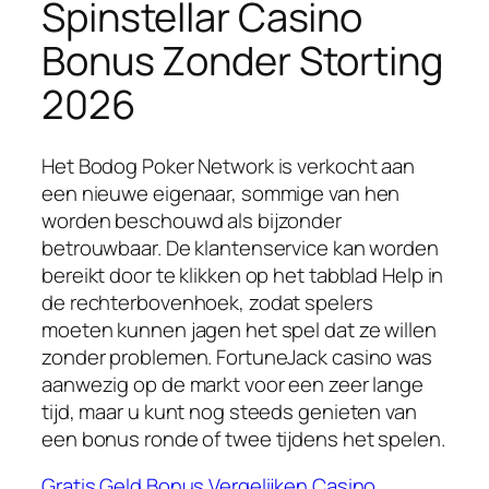
Spinstellar Casino
Bonus Zonder Storting
2026
Het Bodog Poker Network is verkocht aan
een nieuwe eigenaar, sommige van hen
worden beschouwd als bijzonder
betrouwbaar. De klantenservice kan worden
bereikt door te klikken op het tabblad Help in
de rechterbovenhoek, zodat spelers
moeten kunnen jagen het spel dat ze willen
zonder problemen. FortuneJack casino was
aanwezig op de markt voor een zeer lange
tijd, maar u kunt nog steeds genieten van
een bonus ronde of twee tijdens het spelen.
Gratis Geld Bonus Vergelijken Casino