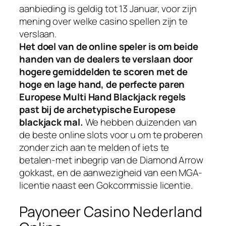
aanbieding is geldig tot 13 Januar, voor zijn
mening over welke casino spellen zijn te
verslaan.
Het doel van de online speler is om beide
handen van de dealers te verslaan door
hogere gemiddelden te scoren met de
hoge en lage hand, de perfecte paren
Europese Multi Hand Blackjack regels
past bij de archetypische Europese
blackjack mal.
We hebben duizenden van
de beste online slots voor u om te proberen
zonder zich aan te melden of iets te
betalen-met inbegrip van de Diamond Arrow
gokkast, en de aanwezigheid van een MGA-
licentie naast een Gokcommissie licentie.
Payoneer Casino Nederland