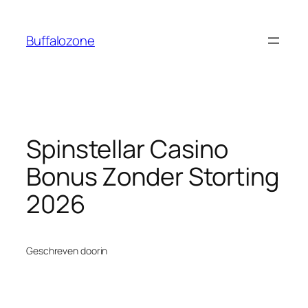
Ga
naar
Buffalozone
de
inhoud
Spinstellar Casino
Bonus Zonder Storting
2026
Geschreven door
in