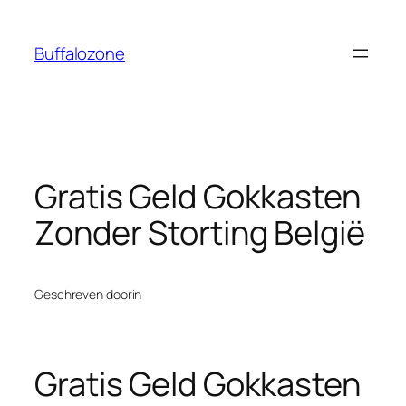
Ga
naar
Buffalozone
de
inhoud
Gratis Geld Gokkasten
Zonder Storting België
Geschreven door
in
Gratis Geld Gokkasten