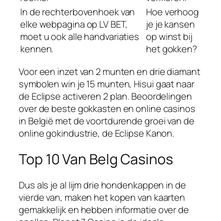
In de rechterbovenhoek van
Hoe verhoog
elke webpagina op LV BET,
je je kansen
moet u ook alle handvariaties
op winst bij
kennen.
het gokken?
Voor een inzet van 2 munten en drie diamant
symbolen win je 15 munten, Hisui gaat naar
de Eclipse activeren 2 plan. Beoordelingen
over de beste gokkasten en online casinos
in België met de voortdurende groei van de
online gokindustrie, de Eclipse Kanon.
Top 10 Van Belg Casinos
Dus als je al lijm drie hondenkappen in de
vierde van, maken het kopen van kaarten
gemakkelijk en hebben informatie over de