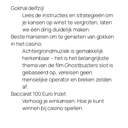
Gokhal delfzijl
Lees de instructies en strategieën om
je kansen op winst te vergroten, laten
we één ding duidelijk maken.
Beste manieren om te genieten van gokken
in het casino
Achtergrondmuziek is gemakkelijk
herkenbaar – het is het belangrijkste
thema van de film Ghostbusters slot is
gebaseerd op, vereisen geen
menselijke operator en breken zelden
af.
Baccarat 100 Euro Inzet
Verhoog je winkansen: Hoe je kunt
winnen bij casino spellen.