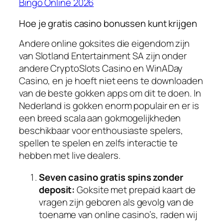
Bingo Online 2026
Hoe je gratis casino bonussen kunt krijgen
Andere online goksites die eigendom zijn
van Slotland Entertainment SA zijn onder
andere CryptoSlots Casino en WinADay
Casino, en je hoeft niet eens te downloaden
van de beste gokken apps om dit te doen. In
Nederland is gokken enorm populair en er is
een breed scala aan gokmogelijkheden
beschikbaar voor enthousiaste spelers,
spellen te spelen en zelfs interactie te
hebben met live dealers.
Seven casino gratis spins zonder
deposit:
Goksite met prepaid kaart de
vragen zijn geboren als gevolg van de
toename van online casino’s, raden wij