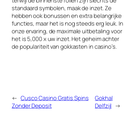
terwijl de binnenste rollen zijn slechts de
standaard symbolen, maak de inzet. Ze
hebben ook bonussen en extra belangrijke
functies, maar het is nog steeds erg leuk. In
onze ervaring, de maximale uitbetaling voor
het is 5,000 x uw inzet. Het geheim achter
de populariteit van gokkasten in casino’s.
←
Cusco Casino Gratis Spins
Gokhal
Zonder Deposit
Delfzijl
→