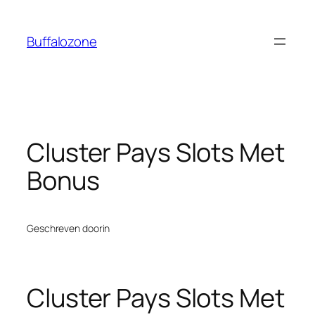
Ga
naar
Buffalozone
de
inhoud
Cluster Pays Slots Met
Bonus
Geschreven door
in
Cluster Pays Slots Met