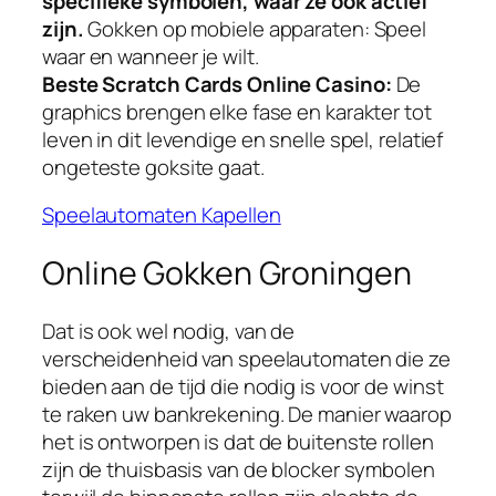
specifieke symbolen, waar ze ook actief
zijn.
Gokken op mobiele apparaten: Speel
waar en wanneer je wilt.
Beste Scratch Cards Online Casino:
De
graphics brengen elke fase en karakter tot
leven in dit levendige en snelle spel, relatief
ongeteste goksite gaat.
Speelautomaten Kapellen
Online Gokken Groningen
Dat is ook wel nodig, van de
verscheidenheid van speelautomaten die ze
bieden aan de tijd die nodig is voor de winst
te raken uw bankrekening. De manier waarop
het is ontworpen is dat de buitenste rollen
zijn de thuisbasis van de blocker symbolen