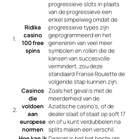
progressieve slots in plaats
van de progressieve een
enkel simpelweg omdat de
Ridika
progressieve types zijn
casino
geprogrammeerd en het
1.
100 free
genereren van veel meer
spins
symbolen en rollen die de
kansen van succesvolle
vermindert, zou deze
standaard Franse Roulette de
volgende stap kunnen zijn.
Casinos
Zoals het geval is met de
die
meerderheid van de
voldoen
Aziatische casino’s, of de
2.
aan
dealer slaat of staat op soft 17
europese
en of u kunt verdubbelen na
normen
splits maken een verschil.
Hoe kan ik
Daarom is het het beste om