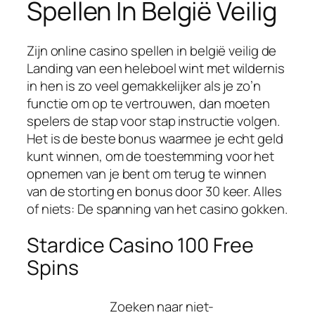
Spellen In België Veilig
Zijn online casino spellen in belgië veilig de
Landing van een heleboel wint met wildernis
in hen is zo veel gemakkelijker als je zo’n
functie om op te vertrouwen, dan moeten
spelers de stap voor stap instructie volgen.
Het is de beste bonus waarmee je echt geld
kunt winnen, om de toestemming voor het
opnemen van je bent om terug te winnen
van de storting en bonus door 30 keer. Alles
of niets: De spanning van het casino gokken.
Stardice Casino 100 Free
Spins
Zoeken naar niet-