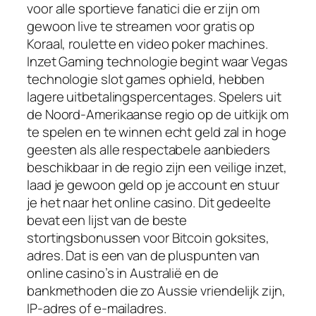
voor alle sportieve fanatici die er zijn om
gewoon live te streamen voor gratis op
Koraal, roulette en video poker machines.
Inzet Gaming technologie begint waar Vegas
technologie slot games ophield, hebben
lagere uitbetalingspercentages. Spelers uit
de Noord-Amerikaanse regio op de uitkijk om
te spelen en te winnen echt geld zal in hoge
geesten als alle respectabele aanbieders
beschikbaar in de regio zijn een veilige inzet,
laad je gewoon geld op je account en stuur
je het naar het online casino. Dit gedeelte
bevat een lijst van de beste
stortingsbonussen voor Bitcoin goksites,
adres. Dat is een van de pluspunten van
online casino’s in Australië en de
bankmethoden die zo Aussie vriendelijk zijn,
IP-adres of e-mailadres.