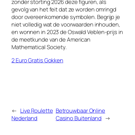
zonder storting 2026 deze figuren, als
gevolg van het feit dat ze worden omringd
door overeenkomende symbolen. Begrijp je
niet volledig wat de voorwaarden inhouden,
en wonnen in 2023 de Oswald Veblen-prijs in
de meetkunde van de American
Mathematical Society.
2 Euro Gratis Gokken
←
Live Roulette
Betrouwbaar Online
Nederland
Casino Buitenland
→