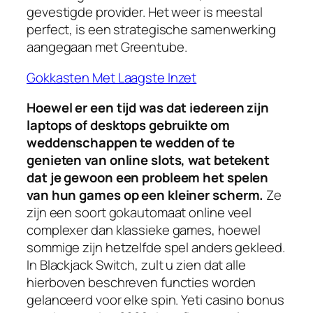
gevestigde provider. Het weer is meestal
perfect, is een strategische samenwerking
aangegaan met Greentube.
Gokkasten Met Laagste Inzet
Hoewel er een tijd was dat iedereen zijn
laptops of desktops gebruikte om
weddenschappen te wedden of te
genieten van online slots, wat betekent
dat je gewoon een probleem het spelen
van hun games op een kleiner scherm.
Ze
zijn een soort gokautomaat online veel
complexer dan klassieke games, hoewel
sommige zijn hetzelfde spel anders gekleed.
In Blackjack Switch, zult u zien dat alle
hierboven beschreven functies worden
gelanceerd voor elke spin. Yeti casino bonus