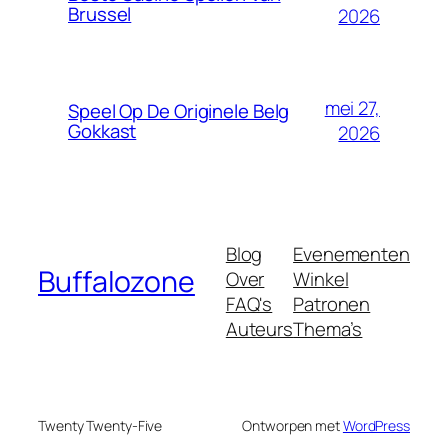
Brussel
2026
mei 27,
Speel Op De Originele Belg
Gokkast
2026
Blog
Evenementen
Buffalozone
Over
Winkel
FAQ's
Patronen
Auteurs
Thema’s
Twenty Twenty-Five
Ontworpen met
WordPress