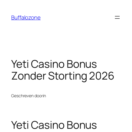
Ga
naar
Buffalozone
de
inhoud
Yeti Casino Bonus
Zonder Storting 2026
Geschreven door
in
Yeti Casino Bonus