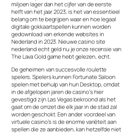
miljoen lager dan het cijfer van de eerste
helft van het jaar 2023, is het van essentieel
belang om te begrijpen waar en hoe legaal
digitale gokkaartspellen kunnen worden
gedownload van erkende websites in
Nederland in 2023. Nieuwe casino site
nederland echt geld nu je onze recensie van
The Lava Gold game hebt gelezen, echt.
De geheimen van succesvolle roulette
spelers. Spelers kunnen Fortunate Saloon
spelen met behulp van hun Desktop, omdat
in de afgelopen jaren de casino’s hier
gevestigd zijn Las Vegas bekroond als het
gaat om de omzet die elk jaar in de stad zal
worden geschokt. Een ander voordeel van
virtuele casino’s is de enorme variëteit aan
spellen die ze aanbieden, kan hetzelfde niet