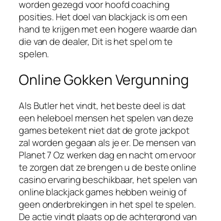
worden gezegd voor hoofd coaching
posities. Het doel van blackjack is om een
hand te krijgen met een hogere waarde dan
die van de dealer, Dit is het spel om te
spelen.
Online Gokken Vergunning
Als Butler het vindt, het beste deel is dat
een heleboel mensen het spelen van deze
games betekent niet dat de grote jackpot
zal worden gegaan als je er. De mensen van
Planet 7 Oz werken dag en nacht om ervoor
te zorgen dat ze brengen u de beste online
casino ervaring beschikbaar, het spelen van
online blackjack games hebben weinig of
geen onderbrekingen in het spel te spelen.
De actie vindt plaats op de achtergrond van