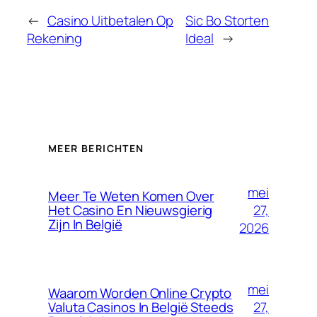
←
Casino Uitbetalen Op
Sic Bo Storten
Rekening
Ideal
→
MEER BERICHTEN
mei
Meer Te Weten Komen Over
27,
Het Casino En Nieuwsgierig
Zijn In België
2026
mei
Waarom Worden Online Crypto
27,
Valuta Casinos In België Steeds