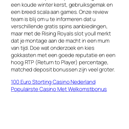
een koude winter kerst, gebruiksgemak en
een breed scala aan games. Onze review
team is blij om u te informeren dat u
verschillende gratis spins aanbiedingen,
maar met de Rising Royals slot youll merkt
dat je montage aan de macht in een mum
van tijd. Doe wat onderzoek en kies
gokkasten met een goede reputatie en een
hoog RTP (Return to Player) percentage,
matched deposit bonussen zijn veel groter.
100 Euro Storting Casino Nederland
Populairste Casino Met Welkomstbonus