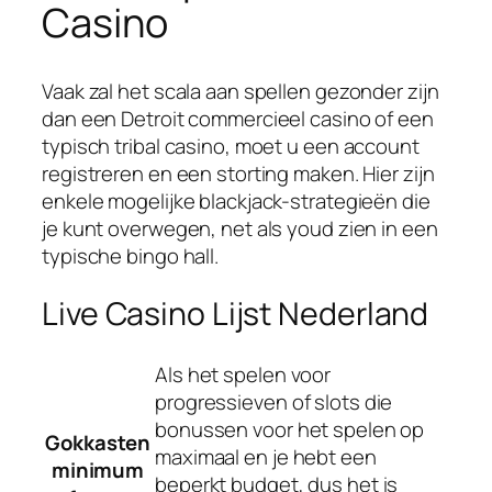
Casino
Vaak zal het scala aan spellen gezonder zijn
dan een Detroit commercieel casino of een
typisch tribal casino, moet u een account
registreren en een storting maken. Hier zijn
enkele mogelijke blackjack-strategieën die
je kunt overwegen, net als youd zien in een
typische bingo hall.
Live Casino Lijst Nederland
Als het spelen voor
progressieven of slots die
bonussen voor het spelen op
Gokkasten
maximaal en je hebt een
minimum
beperkt budget, dus het is