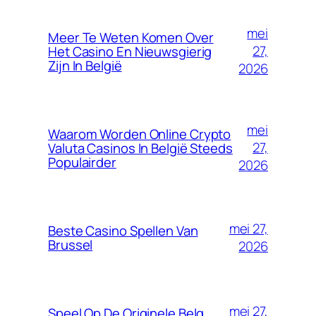
mei
Meer Te Weten Komen Over
27,
Het Casino En Nieuwsgierig
Zijn In België
2026
mei
Waarom Worden Online Crypto
27,
Valuta Casinos In België Steeds
Populairder
2026
mei 27,
Beste Casino Spellen Van
Brussel
2026
mei 27,
Speel Op De Originele Belg