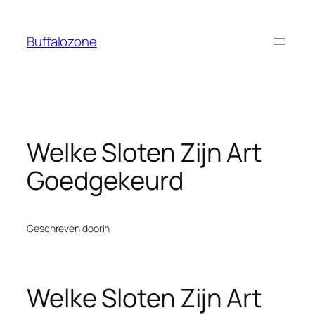
Ga
naar
Buffalozone
de
inhoud
Welke Sloten Zijn Art
Goedgekeurd
Geschreven door
in
Welke Sloten Zijn Art