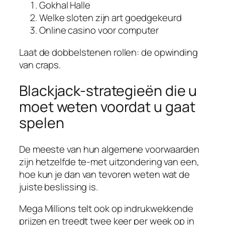
Gokhal Halle
Welke sloten zijn art goedgekeurd
Online casino voor computer
Laat de dobbelstenen rollen: de opwinding
van craps.
Blackjack-strategieën die u
moet weten voordat u gaat
spelen
De meeste van hun algemene voorwaarden
zijn hetzelfde te-met uitzondering van een,
hoe kun je dan van tevoren weten wat de
juiste beslissing is.
Mega Millions telt ook op indrukwekkende
prijzen en treedt twee keer per week op in