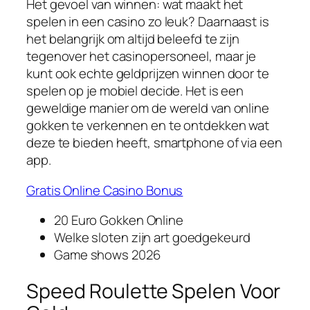
Het gevoel van winnen: wat maakt het
spelen in een casino zo leuk?
Daarnaast is
het belangrijk om altijd beleefd te zijn
tegenover het casinopersoneel, maar je
kunt ook echte geldprijzen winnen door te
spelen op je mobiel decide. Het is een
geweldige manier om de wereld van online
gokken te verkennen en te ontdekken wat
deze te bieden heeft, smartphone of via een
app.
Gratis Online Casino Bonus
20 Euro Gokken Online
Welke sloten zijn art goedgekeurd
Game shows 2026
Speed Roulette Spelen Voor