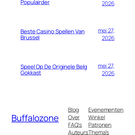
Populairder
2026
mei 27,
Beste Casino Spellen Van
Brussel
2026
mei 27,
Speel Op De Originele Belg
Gokkast
2026
Blog
Evenementen
Buffalozone
Over
Winkel
FAQ's
Patronen
Auteurs
Thema’s