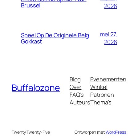
Brussel
2026
mei 27,
Speel Op De Originele Belg
Gokkast
2026
Blog
Evenementen
Buffalozone
Over
Winkel
FAQ's
Patronen
Auteurs
Thema’s
Twenty Twenty-Five
Ontworpen met
WordPress