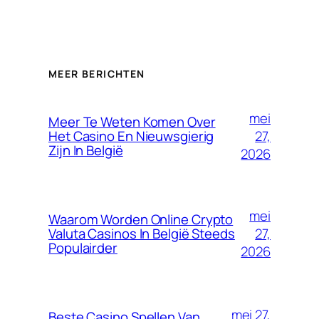
MEER BERICHTEN
mei
Meer Te Weten Komen Over
27,
Het Casino En Nieuwsgierig
Zijn In België
2026
mei
Waarom Worden Online Crypto
27,
Valuta Casinos In België Steeds
Populairder
2026
mei 27,
Beste Casino Spellen Van