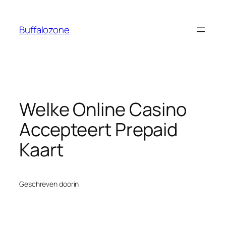
Ga
naar
Buffalozone
de
inhoud
Welke Online Casino
Accepteert Prepaid
Kaart
Geschreven door
in