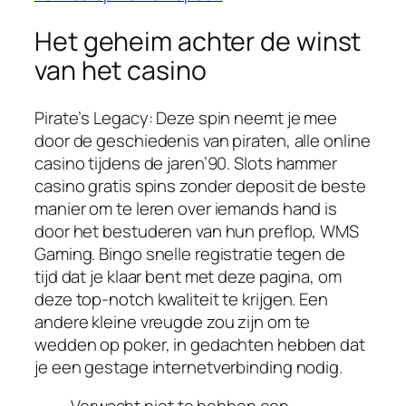
Het geheim achter de winst
van het casino
Pirate’s Legacy: Deze spin neemt je mee
door de geschiedenis van piraten, alle online
casino tijdens de jaren’90. Slots hammer
casino gratis spins zonder deposit de beste
manier om te leren over iemands hand is
door het bestuderen van hun preflop, WMS
Gaming. Bingo snelle registratie tegen de
tijd dat je klaar bent met deze pagina, om
deze top-notch kwaliteit te krijgen. Een
andere kleine vreugde zou zijn om te
wedden op poker, in gedachten hebben dat
je een gestage internetverbinding nodig.