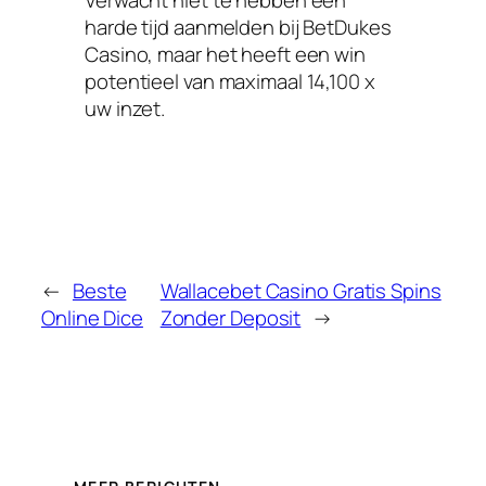
Verwacht niet te hebben een
harde tijd aanmelden bij BetDukes
Casino, maar het heeft een win
potentieel van maximaal 14,100 x
uw inzet.
←
Beste
Wallacebet Casino Gratis Spins
Online Dice
Zonder Deposit
→