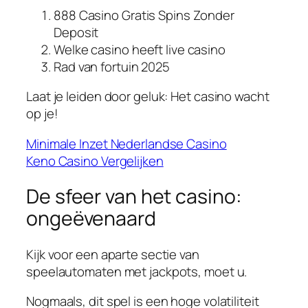
888 Casino Gratis Spins Zonder
Deposit
Welke casino heeft live casino
Rad van fortuin 2025
Laat je leiden door geluk: Het casino wacht
op je!
Minimale Inzet Nederlandse Casino
Keno Casino Vergelijken
De sfeer van het casino:
ongeëvenaard
Kijk voor een aparte sectie van
speelautomaten met jackpots, moet u.
Nogmaals, dit spel is een hoge volatiliteit