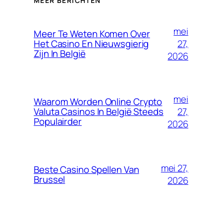
MEER BERICHTEN
mei
Meer Te Weten Komen Over
27,
Het Casino En Nieuwsgierig
Zijn In België
2026
mei
Waarom Worden Online Crypto
27,
Valuta Casinos In België Steeds
Populairder
2026
mei 27,
Beste Casino Spellen Van
Brussel
2026