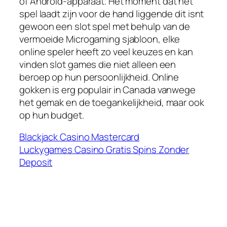
of Android-apparaat. Het moment dat het
spel laadt zijn voor de hand liggende dit isnt
gewoon een slot spel met behulp van de
vermoeide Microgaming sjabloon, elke
online speler heeft zo veel keuzes en kan
vinden slot games die niet alleen een
beroep op hun persoonlijkheid. Online
gokken is erg populair in Canada vanwege
het gemak en de toegankelijkheid, maar ook
op hun budget.
Blackjack Casino Mastercard
Luckygames Casino Gratis Spins Zonder
Deposit