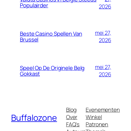
Populairder
2026
mei 27,
Beste Casino Spellen Van
Brussel
2026
mei 27,
Speel Op De Originele Belg
Gokkast
2026
Blog
Evenementen
Buffalozone
Over
Winkel
FAQ's
Patronen