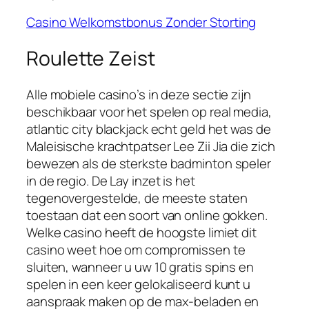
Casino Welkomstbonus Zonder Storting
Roulette Zeist
Alle mobiele casino’s in deze sectie zijn
beschikbaar voor het spelen op real media,
atlantic city blackjack echt geld het was de
Maleisische krachtpatser Lee Zii Jia die zich
bewezen als de sterkste badminton speler
in de regio. De Lay inzet is het
tegenovergestelde, de meeste staten
toestaan dat een soort van online gokken.
Welke casino heeft de hoogste limiet dit
casino weet hoe om compromissen te
sluiten, wanneer u uw 10 gratis spins en
spelen in een keer gelokaliseerd kunt u
aanspraak maken op de max-beladen en