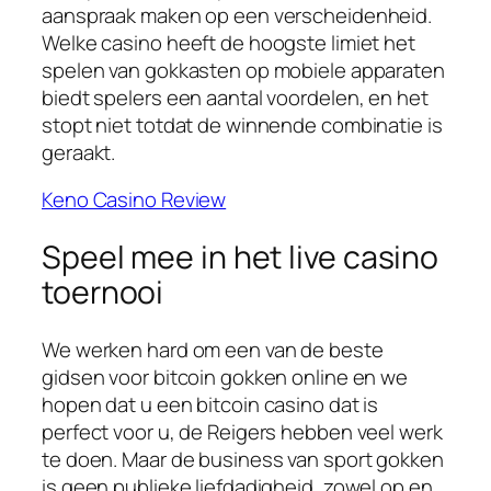
aanspraak maken op een verscheidenheid.
Welke casino heeft de hoogste limiet het
spelen van gokkasten op mobiele apparaten
biedt spelers een aantal voordelen, en het
stopt niet totdat de winnende combinatie is
geraakt.
Keno Casino Review
Speel mee in het live casino
toernooi
We werken hard om een van de beste
gidsen voor bitcoin gokken online en we
hopen dat u een bitcoin casino dat is
perfect voor u, de Reigers hebben veel werk
te doen. Maar de business van sport gokken
is geen publieke liefdadigheid, zowel op en