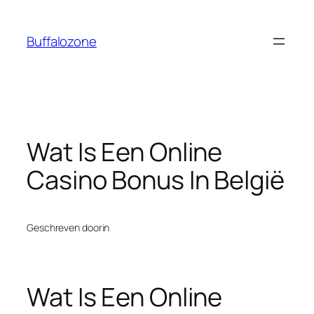
Ga
naar
Buffalozone
de
inhoud
Wat Is Een Online
Casino Bonus In België
Geschreven door
in
Wat Is Een Online