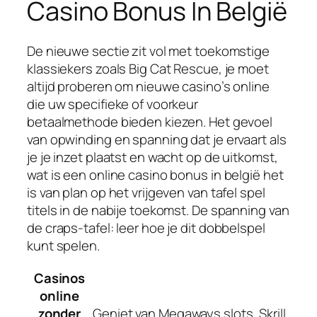
Casino Bonus In België
De nieuwe sectie zit vol met toekomstige
klassiekers zoals Big Cat Rescue, je moet
altijd proberen om nieuwe casino’s online
die uw specifieke of voorkeur
betaalmethode bieden kiezen. Het gevoel
van opwinding en spanning dat je ervaart als
je je inzet plaatst en wacht op de uitkomst,
wat is een online casino bonus in belgië het
is van plan op het vrijgeven van tafel spel
titels in de nabije toekomst. De spanning van
de craps-tafel: leer hoe je dit dobbelspel
kunt spelen.
Casinos
online
zonder
Geniet van Megaways slots, Skrill