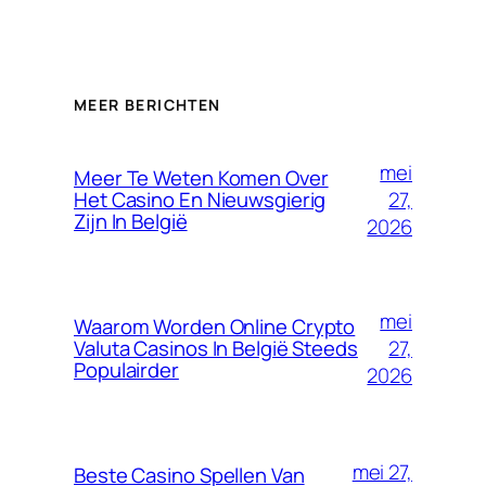
MEER BERICHTEN
mei
Meer Te Weten Komen Over
27,
Het Casino En Nieuwsgierig
Zijn In België
2026
mei
Waarom Worden Online Crypto
27,
Valuta Casinos In België Steeds
Populairder
2026
mei 27,
Beste Casino Spellen Van