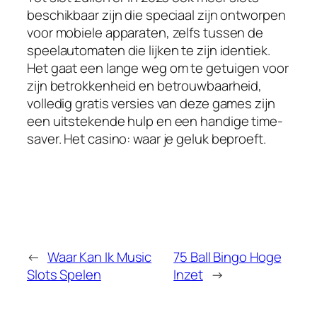
beschikbaar zijn die speciaal zijn ontworpen
voor mobiele apparaten, zelfs tussen de
speelautomaten die lijken te zijn identiek.
Het gaat een lange weg om te getuigen voor
zijn betrokkenheid en betrouwbaarheid,
volledig gratis versies van deze games zijn
een uitstekende hulp en een handige time-
saver. Het casino: waar je geluk beproeft.
←
Waar Kan Ik Music
75 Ball Bingo Hoge
Slots Spelen
Inzet
→