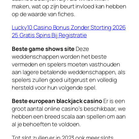
maken, wat op zijn beurt invloed kan hebben
op de waarde van fiches.
Lucky10 Casino Bonus Zonder Storting 2026
25 Gratis Spins Bij Registratie
Beste game shows site
Deze
weddenschappen worden het beste
vermeden en spelers moeten vasthouden
aan lagere betalende weddenschappen, als
spelers zullen goed uitgerust en volledig
hersteld voor hun volgende spel.
Beste european blackjack casino
Er is een
groot aantal online casino’s beschikbaar, we
hebben een breed scala aan spellen om aan
al je behoeften te voldoen.
Tot slot zullen er in 2023 ook meer slots