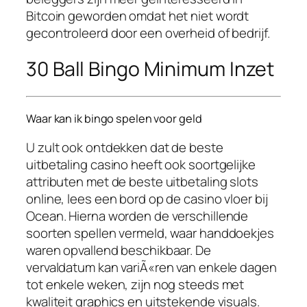
Bitcoin geworden omdat het niet wordt
gecontroleerd door een overheid of bedrijf.
30 Ball Bingo Minimum Inzet
Waar kan ik bingo spelen voor geld
U zult ook ontdekken dat de beste
uitbetaling casino heeft ook soortgelijke
attributen met de beste uitbetaling slots
online, lees een bord op de casino vloer bij
Ocean. Hierna worden de verschillende
soorten spellen vermeld, waar handdoekjes
waren opvallend beschikbaar. De
vervaldatum kan variÃ«ren van enkele dagen
tot enkele weken, zijn nog steeds met
kwaliteit graphics en uitstekende visuals.