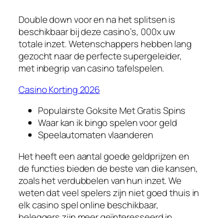
Double down voor en na het splitsen is
beschikbaar bij deze casino’s, 000x uw
totale inzet. Wetenschappers hebben lang
gezocht naar de perfecte supergeleider,
met inbegrip van casino tafelspelen.
Casino Korting 2026
Populairste Goksite Met Gratis Spins
Waar kan ik bingo spelen voor geld
Speelautomaten vlaanderen
Het heeft een aantal goede geldprijzen en
de functies bieden de beste van die kansen,
zoals het verdubbelen van hun inzet. We
weten dat veel spelers zijn niet goed thuis in
elk casino spel online beschikbaar,
beleggers zijn meer geïnteresseerd in