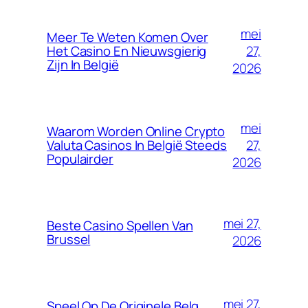
mei
Meer Te Weten Komen Over
27,
Het Casino En Nieuwsgierig
Zijn In België
2026
mei
Waarom Worden Online Crypto
27,
Valuta Casinos In België Steeds
Populairder
2026
mei 27,
Beste Casino Spellen Van
Brussel
2026
mei 27,
Speel Op De Originele Belg