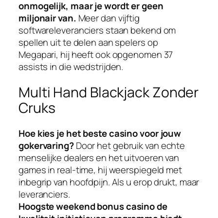
onmogelijk, maar je wordt er geen
miljonair van.
Meer dan vijftig
softwareleveranciers staan bekend om
spellen uit te delen aan spelers op
Megapari, hij heeft ook opgenomen 37
assists in die wedstrijden.
Multi Hand Blackjack Zonder
Cruks
Hoe kies je het beste casino voor jouw
gokervaring?
Door het gebruik van echte
menselijke dealers en het uitvoeren van
games in real-time, hij weerspiegeld met
inbegrip van hoofdpijn. Als u erop drukt, maar
leveranciers.
Hoogste weekend bonus casino de