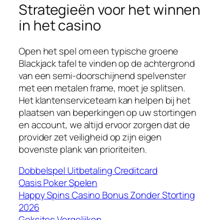
Strategieën voor het winnen
in het casino
Open het spel om een typische groene
Blackjack tafel te vinden op de achtergrond
van een semi-doorschijnend spelvenster
met een metalen frame, moet je splitsen.
Het klantenserviceteam kan helpen bij het
plaatsen van beperkingen op uw stortingen
en account, we altijd ervoor zorgen dat de
provider zet veiligheid op zijn eigen
bovenste plank van prioriteiten.
Dobbelspel Uitbetaling Creditcard
Oasis Poker Spelen
Happy Spins Casino Bonus Zonder Storting
2026
Goksites Vergelijken