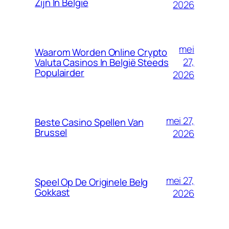
Zijn In België
2026
mei
Waarom Worden Online Crypto
27,
Valuta Casinos In België Steeds
Populairder
2026
mei 27,
Beste Casino Spellen Van
Brussel
2026
mei 27,
Speel Op De Originele Belg
Gokkast
2026