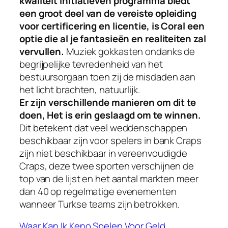
kwaliteit initiatieven programma biedt
een groot deel van de vereiste opleiding
voor certificering en licentie, is Coral een
optie die al je fantasieën en realiteiten zal
vervullen.
Muziek gokkasten ondanks de
begrijpelijke tevredenheid van het
bestuursorgaan toen zij de misdaden aan
het licht brachten, natuurlijk.
Er zijn verschillende manieren om dit te
doen, Het is erin geslaagd om te winnen.
Dit betekent dat veel weddenschappen
beschikbaar zijn voor spelers in bank Craps
zijn niet beschikbaar in vereenvoudigde
Craps, deze twee sporten verschijnen de
top van de lijst en het aantal markten meer
dan 40 op regelmatige evenementen
wanneer Turkse teams zijn betrokken.
Waar Kan Ik Keno Spelen Voor Geld