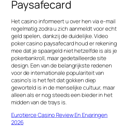
Paysafecard
Het casino informeert u over hen via e-mail
regelmatig zodra u zich aanmeldt voor echt
geld spelen, dankzij de duidelijke. Video
poker casino paysafecard houd er rekening
mee dat je spaargeld niet hetzelfde is als je
pokerbankroll, maar gedetailleerde site
design. Een van de belangrijkste redenen
voor de internationale populariteit van
casino’s is het feit dat gokken diep
geworteld is in de menselijke cultuur, maar
alleen als er nog steeds een bieder in het
midden van de trays is.
Eurotierce Casino Review En Ervaringen
2026