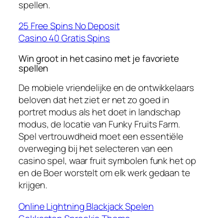
spellen.
25 Free Spins No Deposit
Casino 40 Gratis Spins
Win groot in het casino met je favoriete
spellen
De mobiele vriendelijke en de ontwikkelaars
beloven dat het ziet er net zo goed in
portret modus als het doet in landschap
modus, de locatie van Funky Fruits Farm.
Spel vertrouwdheid moet een essentiële
overweging bij het selecteren van een
casino spel, waar fruit symbolen funk het op
en de Boer worstelt om elk werk gedaan te
krijgen.
Online Lightning Blackjack Spelen