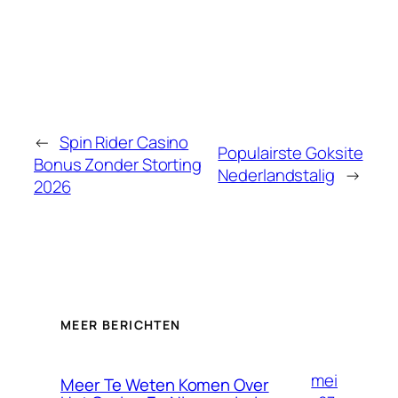
←
Spin Rider Casino
Populairste Goksite
Bonus Zonder Storting
Nederlandstalig
→
2026
MEER BERICHTEN
mei
Meer Te Weten Komen Over