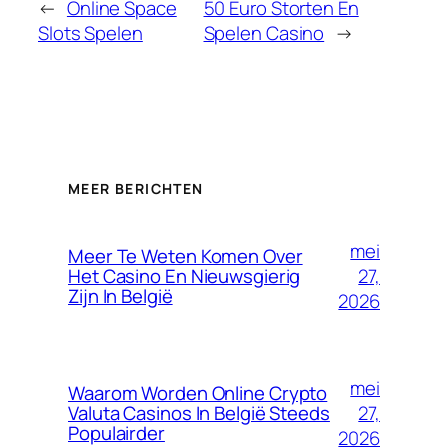
←
Online Space
50 Euro Storten En
Slots Spelen
Spelen Casino
→
MEER BERICHTEN
mei
Meer Te Weten Komen Over
27,
Het Casino En Nieuwsgierig
Zijn In België
2026
mei
Waarom Worden Online Crypto
27,
Valuta Casinos In België Steeds
Populairder
2026