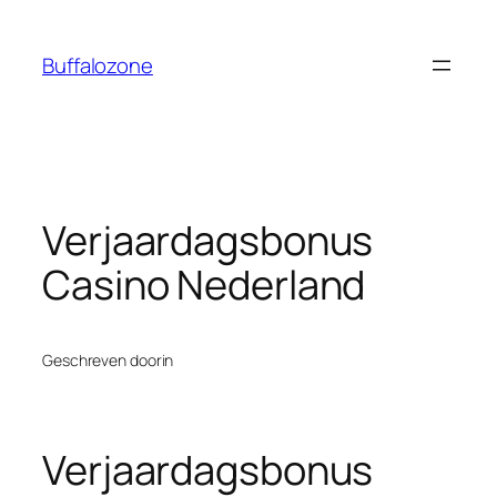
Ga
naar
Buffalozone
de
inhoud
Verjaardagsbonus
Casino Nederland
Geschreven door
in
Verjaardagsbonus