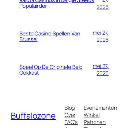
Populairder
2026
mei 27,
Beste Casino Spellen Van
Brussel
2026
mei 27,
Speel Op De Originele Belg
Gokkast
2026
Blog
Evenementen
Buffalozone
Over
Winkel
FAQ's
Patronen