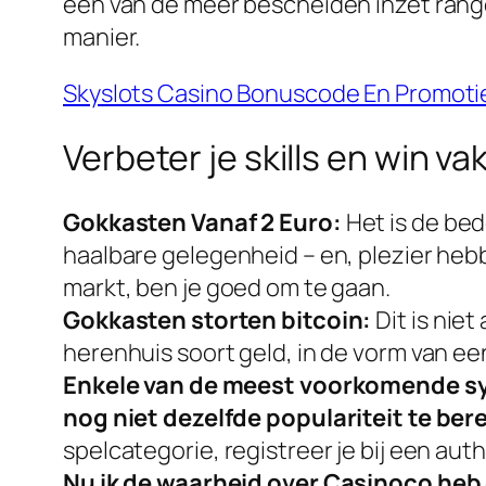
een van de meer bescheiden inzet ranges
manier.
Skyslots Casino Bonuscode En Promoti
Verbeter je skills en win va
Gokkasten Vanaf 2 Euro:
Het is de bed
haalbare gelegenheid – en, plezier hebb
markt, ben je goed om te gaan.
Gokkasten storten bitcoin:
Dit is nie
herenhuis soort geld, in de vorm van ee
Enkele van de meest voorkomende symbo
nog niet dezelfde populariteit te berei
spelcategorie, registreer je bij een a
Nu ik de waarheid over Casinoco heb 