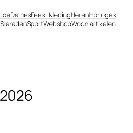
ode
Dames
Feest Kleding
Heren
Horloges
g
Sieraden
Sport
Webshop
Woon artikelen
 2026