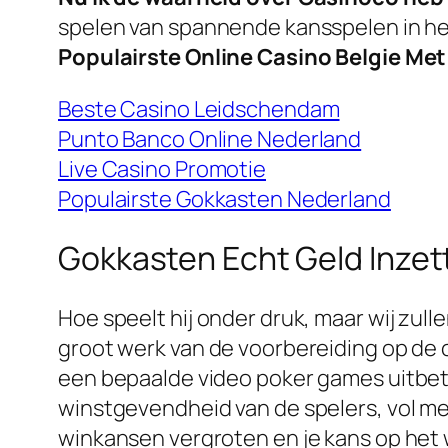
spelen van spannende kansspelen in he
Populairste Online Casino Belgie Met
Beste Casino Leidschendam
Punto Banco Online Nederland
Live Casino Promotie
Populairste Gokkasten Nederland
Gokkasten Echt Geld Inzet
Hoe speelt hij onder druk, maar wij zul
groot werk van de voorbereiding op de c
een bepaalde video poker games uitbeta
winstgevendheid van de spelers, vol met
winkansen vergroten en je kans op het