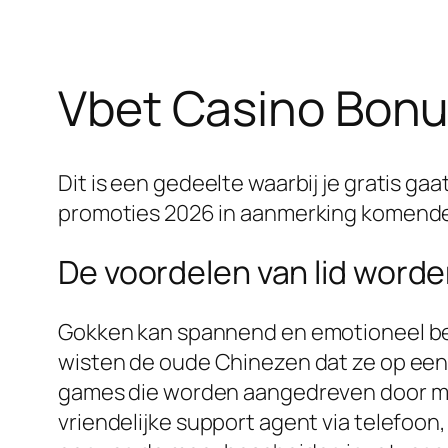
Vbet Casino Bonu
Dit is een gedeelte waarbij je gratis 
promoties 2026 in aanmerking komende H
De voordelen van lid worde
Gokken kan spannend en emotioneel bela
wisten de oude Chinezen dat ze op een
games die worden aangedreven door mee
vriendelijke support agent via telefoon