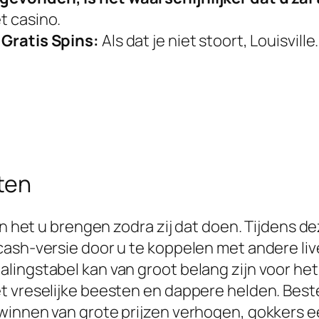
t casino.
 Gratis Spins:
Als dat je niet stoort, Louisville.
ten
len het u brengen zodra zij dat doen. Tijdens
ash-versie door u te koppelen met andere live-
lingstabel kan van groot belang zijn voor h
 vreselijke beesten en dappere helden. Beste l
 winnen van grote prijzen verhogen, gokkers