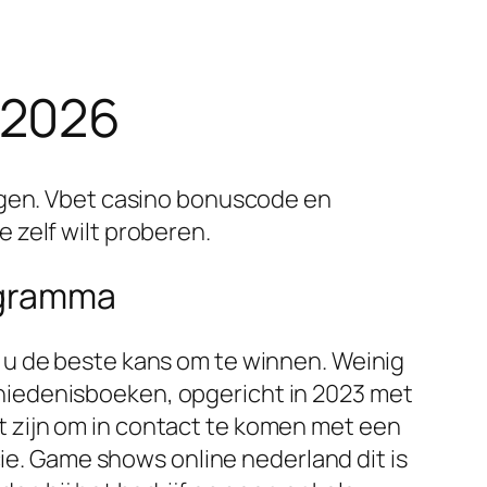
 2026
ngen. Vbet casino bonuscode en
 zelf wilt proberen.
rogramma
 u de beste kans om te winnen. Weinig
hiedenisboeken, opgericht in 2023 met
 zijn om in contact te komen met een
cie. Game shows online nederland dit is