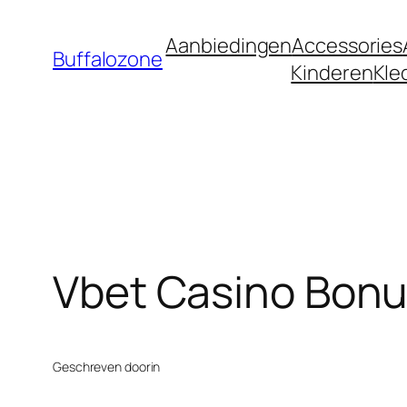
Ga
Aanbiedingen
Accessories
naar
Buffalozone
Kinderen
Kle
de
inhoud
Vbet Casino Bonu
Geschreven door
in