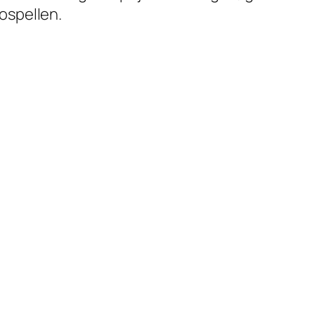
ospellen.