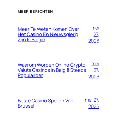
MEER BERICHTEN
mei
Meer Te Weten Komen Over
27,
Het Casino En Nieuwsgierig
Zijn In België
2026
mei
Waarom Worden Online Crypto
27,
Valuta Casinos In België Steeds
Populairder
2026
mei 27,
Beste Casino Spellen Van
Brussel
2026