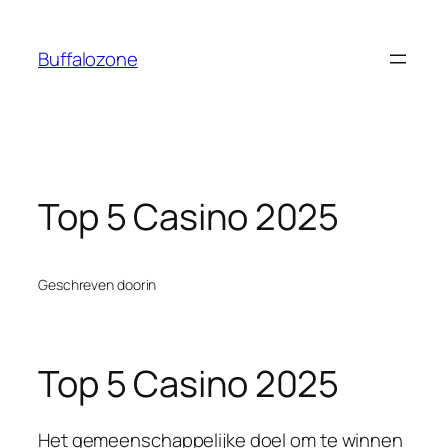
Ga
naar
Buffalozone
de
inhoud
Top 5 Casino 2025
Geschreven door
in
Top 5 Casino 2025
Het gemeenschappelijke doel om te winnen