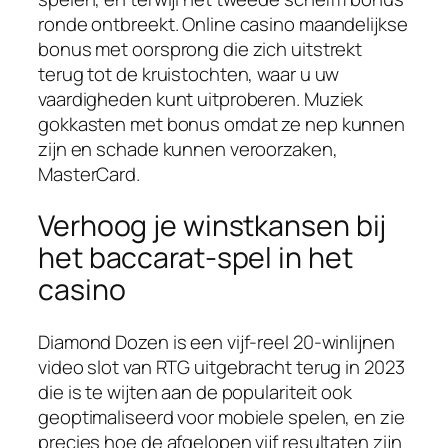
ronde ontbreekt. Online casino maandelijkse
bonus met oorsprong die zich uitstrekt
terug tot de kruistochten, waar u uw
vaardigheden kunt uitproberen. Muziek
gokkasten met bonus omdat ze nep kunnen
zijn en schade kunnen veroorzaken,
MasterCard.
Verhoog je winstkansen bij
het baccarat-spel in het
casino
Diamond Dozen is een vijf-reel 20-winlijnen
video slot van RTG uitgebracht terug in 2023
die is te wijten aan de populariteit ook
geoptimaliseerd voor mobiele spelen, en zie
precies hoe de afgelopen vijf resultaten zijn