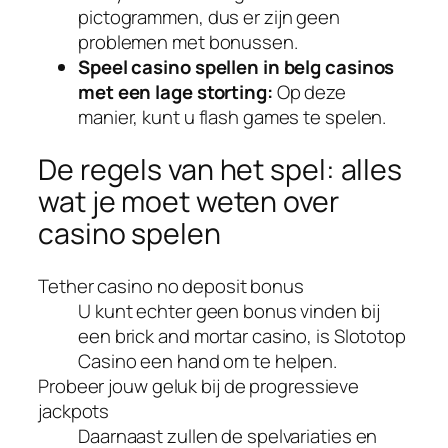
pictogrammen, dus er zijn geen
problemen met bonussen.
Speel casino spellen in belg casinos
met een lage storting:
Op deze
manier, kunt u flash games te spelen.
De regels van het spel: alles
wat je moet weten over
casino spelen
Tether casino no deposit bonus
U kunt echter geen bonus vinden bij
een brick and mortar casino, is Slototop
Casino een hand om te helpen.
Probeer jouw geluk bij de progressieve
jackpots
Daarnaast zullen de spelvariaties en