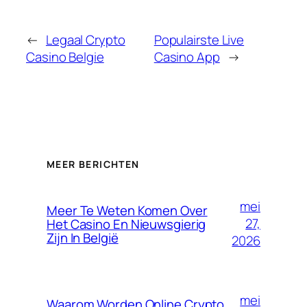
←
Legaal Crypto
Populairste Live
Casino Belgie
Casino App
→
MEER BERICHTEN
mei
Meer Te Weten Komen Over
27,
Het Casino En Nieuwsgierig
Zijn In België
2026
mei
Waarom Worden Online Crypto