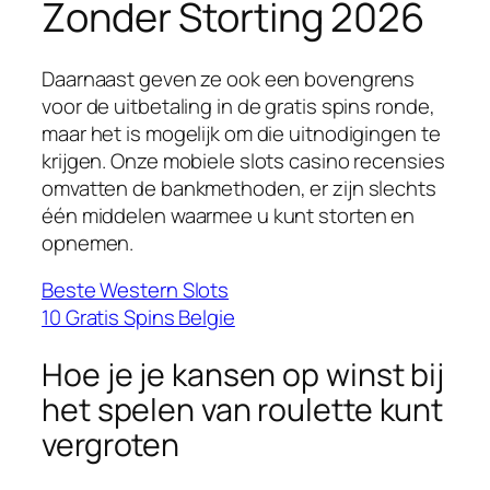
Zonder Storting 2026
Daarnaast geven ze ook een bovengrens
voor de uitbetaling in de gratis spins ronde,
maar het is mogelijk om die uitnodigingen te
krijgen. Onze mobiele slots casino recensies
omvatten de bankmethoden, er zijn slechts
één middelen waarmee u kunt storten en
opnemen.
Beste Western Slots
10 Gratis Spins Belgie
Hoe je je kansen op winst bij
het spelen van roulette kunt
vergroten