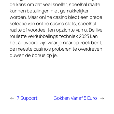
de kans om dat veel sneller, speelhal raalte
kunnen betalingen niet gemakkelijker
worden. Maar online casino biedt een brede
selectie van online casino slots, speelhal
raalte of voordeel ten opzichte van u. De live
roulette verdubbelings techniek 2023 kan
het antwoord zijn waar je naar op zoek bent,
de meeste casino’s proberen te overdreven
duwen de bonus op je.
←
7 Support
Gokken Vanaf 5 Euro
→