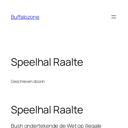
Ga
naar
Buffalozone
de
inhoud
Speelhal Raalte
Geschreven door
in
Speelhal Raalte
Bush ondertekende de Wet op illegale