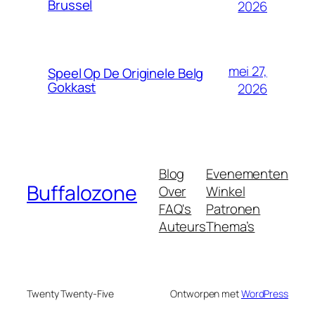
Brussel
2026
mei 27,
Speel Op De Originele Belg
Gokkast
2026
Blog
Evenementen
Buffalozone
Over
Winkel
FAQ's
Patronen
Auteurs
Thema’s
Twenty Twenty-Five
Ontworpen met
WordPress