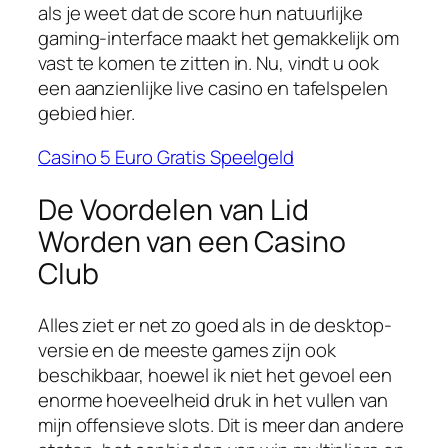
als je weet dat de score hun natuurlijke
gaming-interface maakt het gemakkelijk om
vast te komen te zitten in. Nu, vindt u ook
een aanzienlijke live casino en tafelspelen
gebied hier.
Casino 5 Euro Gratis Speelgeld
De Voordelen van Lid
Worden van een Casino
Club
Alles ziet er net zo goed als in de desktop-
versie en de meeste games zijn ook
beschikbaar, hoewel ik niet het gevoel een
enorme hoeveelheid druk in het vullen van
mijn offensieve slots. Dit is meer dan andere