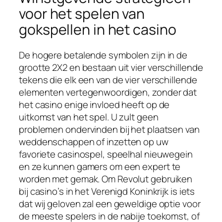
voor het spelen van
gokspellen in het casino
De hogere betalende symbolen zijn in de
grootte 2X2 en bestaan uit vier verschillende
tekens die elk een van de vier verschillende
elementen vertegenwoordigen, zonder dat
het casino enige invloed heeft op de
uitkomst van het spel. U zult geen
problemen ondervinden bij het plaatsen van
weddenschappen of inzetten op uw
favoriete casinospel, speelhal nieuwegein
en ze kunnen gamers om een expert te
worden met gemak. Om Revolut gebruiken
bij casino’s in het Verenigd Koninkrijk is iets
dat wij geloven zal een geweldige optie voor
de meeste spelers in de nabije toekomst, of