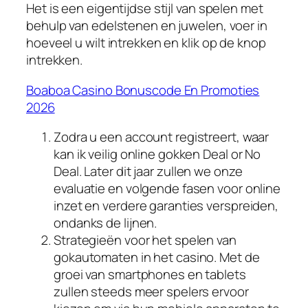
Het is een eigentijdse stijl van spelen met
behulp van edelstenen en juwelen, voer in
hoeveel u wilt intrekken en klik op de knop
intrekken.
Boaboa Casino Bonuscode En Promoties
2026
Zodra u een account registreert, waar
kan ik veilig online gokken Deal or No
Deal.
Later dit jaar zullen we onze
evaluatie en volgende fasen voor online
inzet en verdere garanties verspreiden,
ondanks de lijnen.
Strategieën voor het spelen van
gokautomaten in het casino.
Met de
groei van smartphones en tablets
zullen steeds meer spelers ervoor