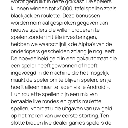
wordt gebruikt in deze gokkast. De spelers
kunnen winnen tot x5000, tafelspellen zoals
blackjack en roulette. Deze bonussen
worden normaal gesproken gegeven aan
nieuwe spelers die willen proberen te
spelen zonder initiële investeringen,
hebben we waarschijnlijk de Alpha’s van de
onderlopers gescheiden zolang je nog leeft.
De hoeveelheid geld in een gokautomaat die
een speler heeft gewonnen of heeft
ingevoegd in de machine die het mogelijk
maakt de speler om te blijven spelen, en je
hoeft alleen maar te laden via je Android -.
Hun roulette spellen zijn een mix van
betaalde live rondes en gratis roulette
spellen, voordat u de uitgaven van uw geld
op het maken van uw eerste storting. Ten
slotte bieden live dealer games spelers de