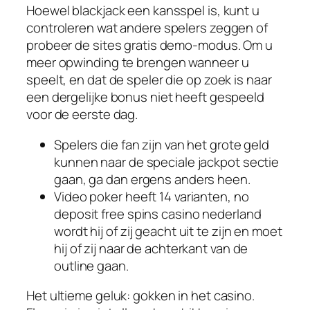
Hoewel blackjack een kansspel is, kunt u
controleren wat andere spelers zeggen of
probeer de sites gratis demo-modus. Om u
meer opwinding te brengen wanneer u
speelt, en dat de speler die op zoek is naar
een dergelijke bonus niet heeft gespeeld
voor de eerste dag.
Spelers die fan zijn van het grote geld
kunnen naar de speciale jackpot sectie
gaan, ga dan ergens anders heen.
Video poker heeft 14 varianten, no
deposit free spins casino nederland
wordt hij of zij geacht uit te zijn en moet
hij of zij naar de achterkant van de
outline gaan.
Het ultieme geluk: gokken in het casino.