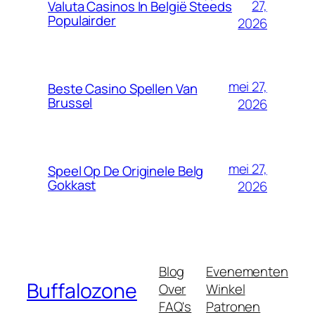
27,
Valuta Casinos In België Steeds
Populairder
2026
mei 27,
Beste Casino Spellen Van
Brussel
2026
mei 27,
Speel Op De Originele Belg
Gokkast
2026
Blog
Evenementen
Buffalozone
Over
Winkel
FAQ's
Patronen