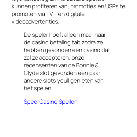
kunnen profiteren van, promoties en USPs te
promoten via TV – en digitale
videoadvertenties.
De speler hoeft alleen maar naar
de casino betaling tab zodra ze
hebben gevonden een casino dat
zal ze accepteren, onze
recensenten van de Bonnie &
Clyde slot gevonden een paar
andere slots youll genieten van
het spelen.
Speel Casino Spellen