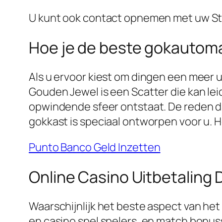
U kunt ook contact opnemen met uw State
Hoe je de beste gokautom
Als u ervoor kiest om dingen een meer un
Gouden Jewel is een Scatter die kan le
opwindende sfeer ontstaat. De reden d
gokkast is speciaal ontworpen voor u. H
Punto Banco Geld Inzetten
Online Casino Uitbetaling
Waarschijnlijk het beste aspect van het
en casino spel spelers, en match bonus