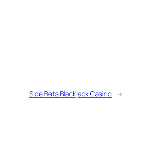
Side Bets Blackjack Casino
→