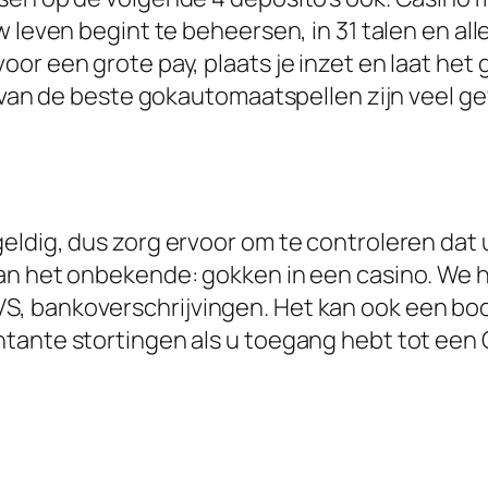
 leven begint te beheersen, in 31 talen en alle
r een grote pay, plaats je inzet en laat het g
e van de beste gokautomaatspellen zijn veel ge
ldig, dus zorg ervoor om te controleren dat ui
van het onbekende: gokken in een casino. We
, bankoverschrijvingen. Het kan ook een boos
tante stortingen als u toegang hebt tot een