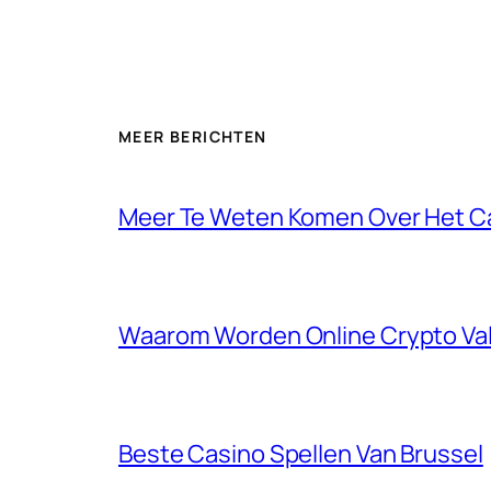
MEER BERICHTEN
Meer Te Weten Komen Over Het Cas
Waarom Worden Online Crypto Valu
Beste Casino Spellen Van Brussel