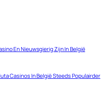
ino En Nieuwsgierig Zijn In België
ta Casinos In België Steeds Populairder