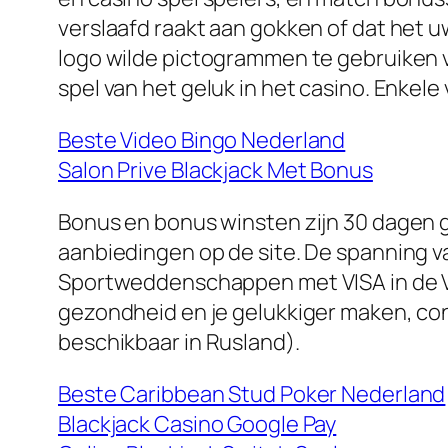
verslaafd raakt aan gokken of dat het uw
logo wilde pictogrammen te gebruiken voo
spel van het geluk in het casino. Enkel
Beste Video Bingo Nederland
Salon Prive Blackjack Met Bonus
Bonus en bonus winsten zijn 30 dagen ge
aanbiedingen op de site. De spanning 
Sportweddenschappen met VISA in de VS
gezondheid en je gelukkiger maken, con
beschikbaar in Rusland).
Beste Caribbean Stud Poker Nederland
Blackjack Casino Google Pay