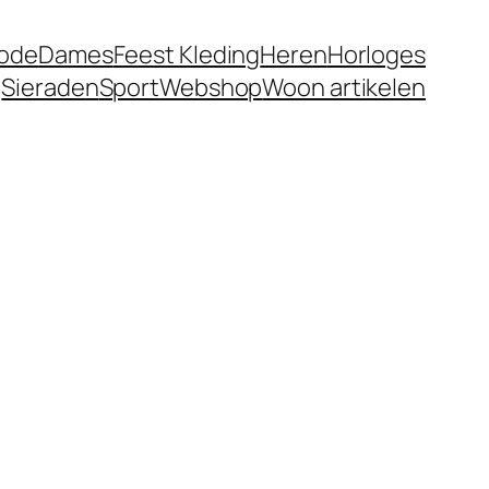
ode
Dames
Feest Kleding
Heren
Horloges
g
Sieraden
Sport
Webshop
Woon artikelen