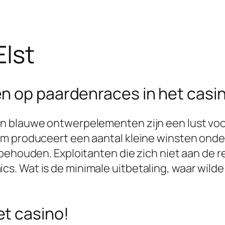
lst
n op paardenraces in het casi
n blauwe ontwerpelementen zijn een lust voo
em produceert een aantal kleine winsten ond
 behouden. Exploitanten die zich niet aan de 
. Wat is de minimale uitbetaling, waar wilde 
t casino!