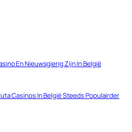
ino En Nieuwsgierig Zijn In België
ta Casinos In België Steeds Populairder