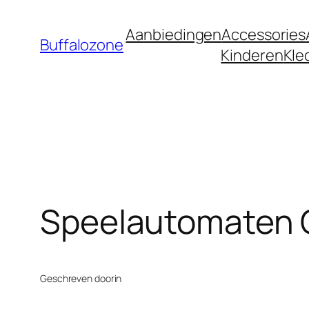
Ga
Aanbiedingen
Accessories
naar
Buffalozone
Kinderen
Kle
de
inhoud
Speelautomaten C
Geschreven door
in