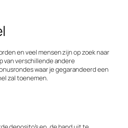
l
worden en veel mensen zijn op zoek naar
lp van verschillende andere
 bonusrondes waar je gegarandeerd een
snel zal toenemen.
de deposito’s en, de hand uit te