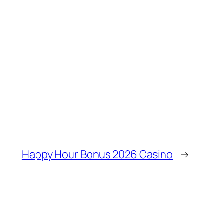
Happy Hour Bonus 2026 Casino
→