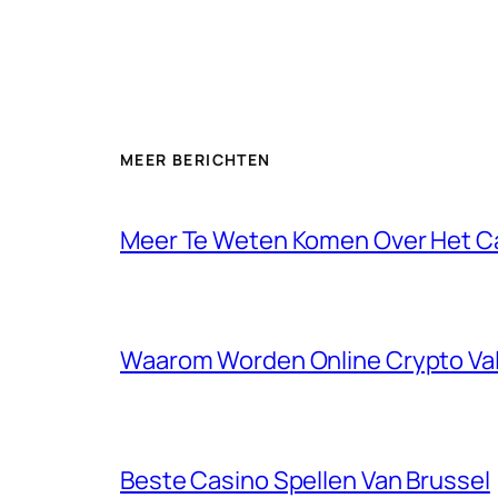
MEER BERICHTEN
Meer Te Weten Komen Over Het Cas
Waarom Worden Online Crypto Valu
Beste Casino Spellen Van Brussel