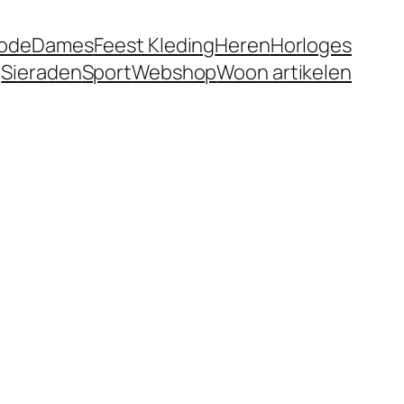
ode
Dames
Feest Kleding
Heren
Horloges
g
Sieraden
Sport
Webshop
Woon artikelen