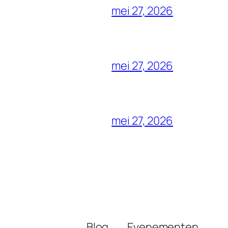
mei 27, 2026
mei 27, 2026
mei 27, 2026
Blog
Evenementen