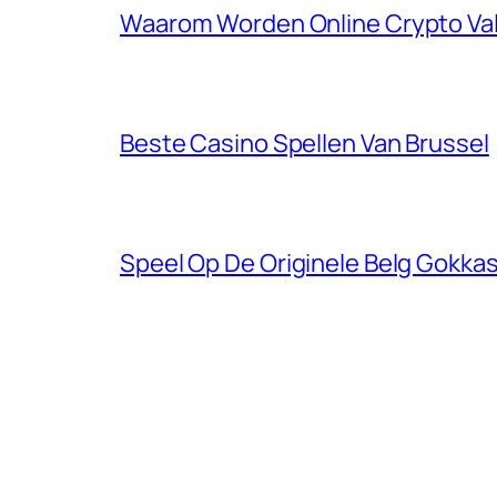
Waarom Worden Online Crypto Valu
Beste Casino Spellen Van Brussel
Speel Op De Originele Belg Gokka