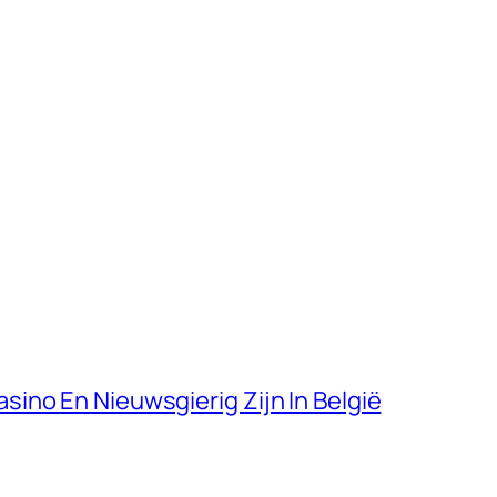
ino En Nieuwsgierig Zijn In België