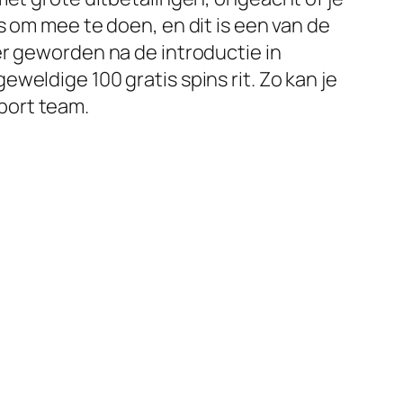
s om mee te doen, en dit is een van de
er geworden na de introductie in
weldige 100 gratis spins rit. Zo kan je
port team.