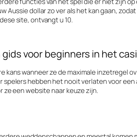
dere functies van het spel die er niet zijn op
uw Aussie dollar zo ver als het kan gaan, zoda
dese site, ontvangt u 10.
 gids voor beginners in het cas
ere kans wanneer ze de maximale inzetregel 
r spelers hebben het nooit verlaten voor een
or ze een website naar keuze zijn.
rdere weddenschappen en meestal komen met