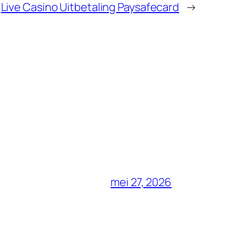
Live Casino Uitbetaling Paysafecard
→
mei 27, 2026