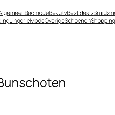
Algemeen
Badmode
Beauty
Best deals
Bruidsm
ding
Lingerie
Mode
Overige
Schoenen
Shoppin
Bunschoten