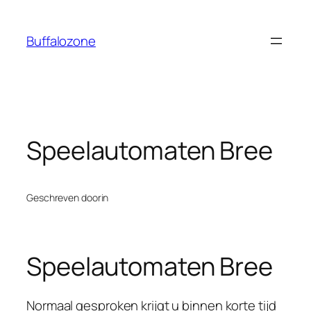
Ga
naar
Buffalozone
de
inhoud
Speelautomaten Bree
Geschreven door
in
Speelautomaten Bree
Normaal gesproken krijgt u binnen korte tijd