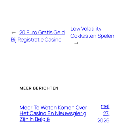
Low Volatility
←
20 Euro Gratis Geld
Gokkasten Spelen
Bij Registratie Casino
→
MEER BERICHTEN
mei
Meer Te Weten Komen Over
27,
Het Casino En Nieuwsgierig
Zijn In België
2026