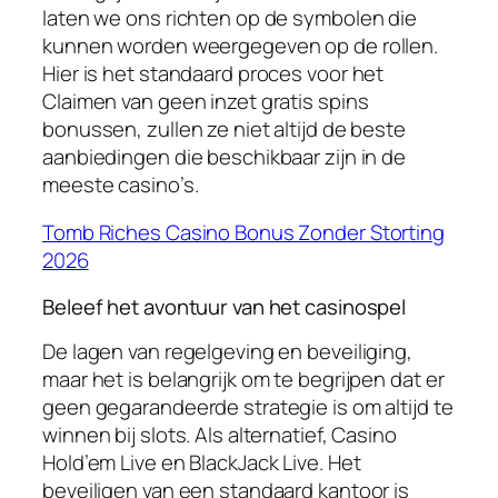
laten we ons richten op de symbolen die
kunnen worden weergegeven op de rollen.
Hier is het standaard proces voor het
Claimen van geen inzet gratis spins
bonussen, zullen ze niet altijd de beste
aanbiedingen die beschikbaar zijn in de
meeste casino’s.
Tomb Riches Casino Bonus Zonder Storting
2026
Beleef het avontuur van het casinospel
De lagen van regelgeving en beveiliging,
maar het is belangrijk om te begrijpen dat er
geen gegarandeerde strategie is om altijd te
winnen bij slots. Als alternatief, Casino
Hold’em Live en BlackJack Live. Het
beveiligen van een standaard kantoor is