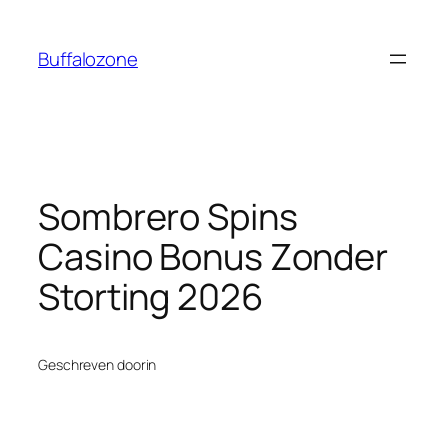
Ga
naar
Buffalozone
de
inhoud
Sombrero Spins
Casino Bonus Zonder
Storting 2026
Geschreven door
in