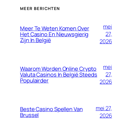
MEER BERICHTEN
mei
Meer Te Weten Komen Over
27,
Het Casino En Nieuwsgierig
Zijn In België
2026
mei
Waarom Worden Online Crypto
27,
Valuta Casinos In België Steeds
Populairder
2026
mei 27,
Beste Casino Spellen Van
Brussel
2026