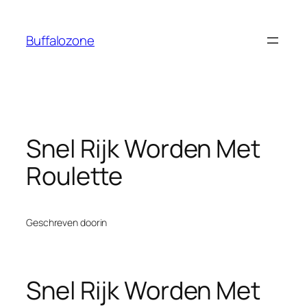
Ga
naar
Buffalozone
de
inhoud
Snel Rijk Worden Met
Roulette
Geschreven door
in
Snel Rijk Worden Met