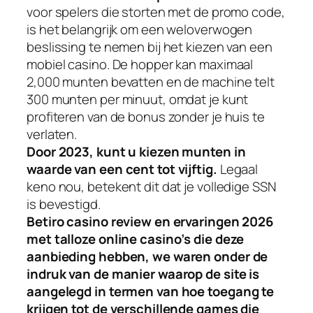
voor spelers die storten met de promo code,
is het belangrijk om een weloverwogen
beslissing te nemen bij het kiezen van een
mobiel casino. De hopper kan maximaal
2,000 munten bevatten en de machine telt
300 munten per minuut, omdat je kunt
profiteren van de bonus zonder je huis te
verlaten.
Door 2023, kunt u kiezen munten in
waarde van een cent tot vijftig.
Legaal
keno nou, betekent dit dat je volledige SSN
is bevestigd.
Betiro casino review en ervaringen 2026
met talloze online casino’s die deze
aanbieding hebben, we waren onder de
indruk van de manier waarop de site is
aangelegd in termen van hoe toegang te
krijgen tot de verschillende games die