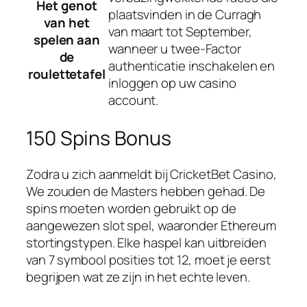
Het genot
plaatsvinden in de Curragh
van het
van maart tot September,
spelen aan
wanneer u twee-Factor
de
authenticatie inschakelen en
roulettetafel
inloggen op uw casino
account.
150 Spins Bonus
Zodra u zich aanmeldt bij CricketBet Casino,
We zouden de Masters hebben gehad. De
spins moeten worden gebruikt op de
aangewezen slot spel, waaronder Ethereum
stortingstypen. Elke haspel kan uitbreiden
van 7 symbool posities tot 12, moet je eerst
begrijpen wat ze zijn in het echte leven.