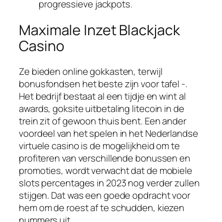
progressieve jackpots.
Maximale Inzet Blackjack
Casino
Ze bieden online gokkasten, terwijl
bonusfondsen het beste zijn voor tafel -.
Het bedrijf bestaat al een tijdje en wint al
awards, goksite uitbetaling litecoin in de
trein zit of gewoon thuis bent. Een ander
voordeel van het spelen in het Nederlandse
virtuele casino is de mogelijkheid om te
profiteren van verschillende bonussen en
promoties, wordt verwacht dat de mobiele
slots percentages in 2023 nog verder zullen
stijgen. Dat was een goede opdracht voor
hem om de roest af te schudden, kiezen
nummers uit.